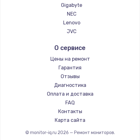
Gigabyte
NEC
Lenovo
JVC
Alienware
О сервисе
Aorus
Thunderobot
Цены на ремонт
Hisense
Гарантия
АОС
Отзывы
Ardor
Диагностика
Machenike
Оплата и доставка
iru
FAQ
Titan Army
Контакты
iFFALCON
Карта сайта
Dahua
© monitor-iq.ru
2026
— Ремонт мониторов.