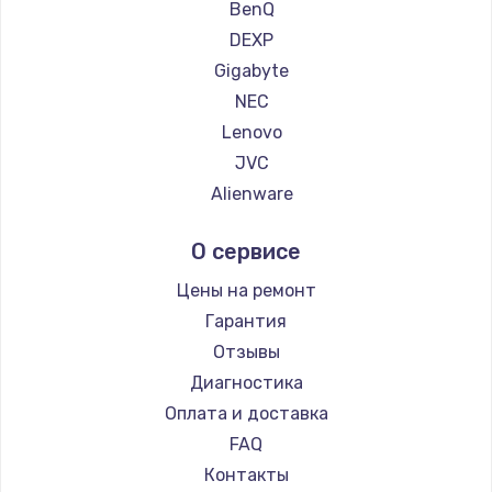
BenQ
DEXP
Gigabyte
NEC
Lenovo
JVC
Alienware
Aorus
О сервисе
Thunderobot
Hisense
Цены на ремонт
АОС
Гарантия
Ardor
Отзывы
Machenike
Диагностика
iru
Оплата и доставка
Titan Army
FAQ
iFFALCON
Контакты