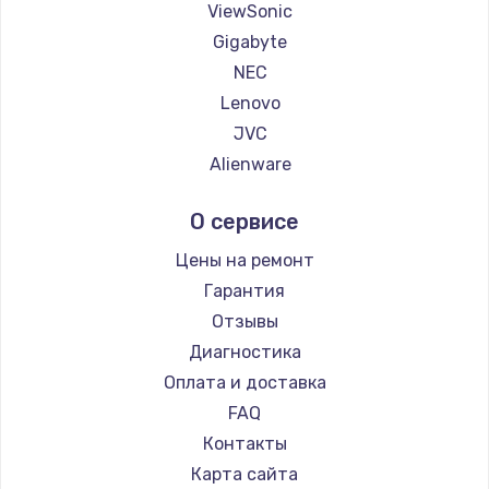
ViewSonic
Gigabyte
Ремонт платы усилителя
NEC
1200 руб.
Lenovo
Заказать
JVC
Alienware
Ремонт платы блока питания
Aorus
800 руб.
О сервисе
Thunderobot
Заказать
Hisense
Цены на ремонт
АОС
Гарантия
Тюнинг динамиков
Ardor
Отзывы
4900 руб.
Machenike
Диагностика
Заказать
iru
Оплата и доставка
Titan Army
FAQ
Ремонт криптомодуля
iFFALCON
Контакты
1100 руб.
Dahua
Карта сайта
Заказать