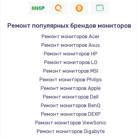
Заказать
Устранение короткого замыкания
Ремонт популярных брендов мониторов
1400 руб.
Заказать
Ремонт мониторов Acer
Ремонт мониторов Asus
Восстановление после падения
Ремонт мониторов HP
2900 руб.
Ремонт мониторов LG
Заказать
Ремонт мониторов MSI
Ремонт мониторов Philips
Пайка и ремонт платы брелка
Ремонт мониторов Apple
1800 руб.
Ремонт мониторов Dell
Заказать
Ремонт мониторов BenQ
Ремонт мониторов DEXP
Программирование АТС
Ремонт мониторов ViewSonic
4900 руб.
Ремонт мониторов Gigabyte