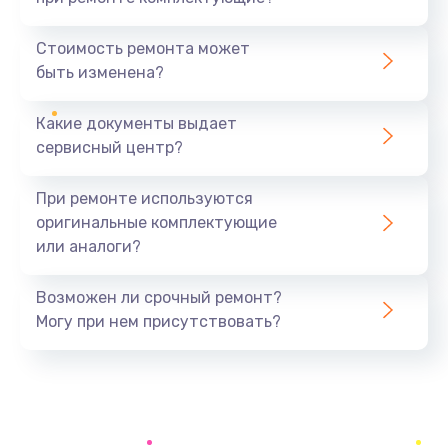
Замена шнура
370 руб.
Стоимость ремонта может
быть изменена?
Заказать
Какие документы выдает
Ремонт электроплаты
сервисный центр?
1400 руб.
Заказать
При ремонте используются
оригинальные комплектующие
Замена центрирующей шайбы динамика
или аналоги?
880 руб.
Заказать
Возможен ли срочный ремонт?
Могу при нем присутствовать?
Замена подводящих проводов
880 руб.
Заказать