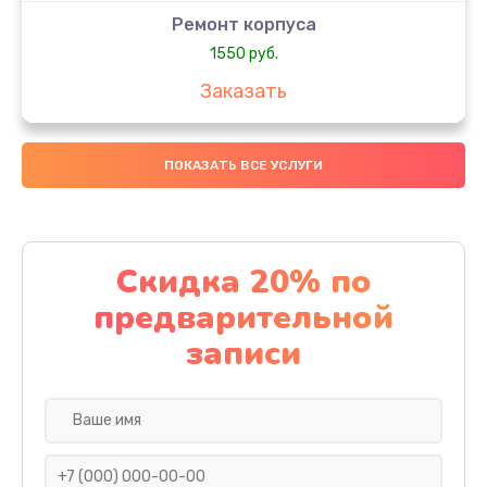
Ремонт корпуса
1550 руб.
Заказать
Настройка
ПОКАЗАТЬ ВСЕ УСЛУГИ
650 руб.
Заказать
Ремонт кнопки
Скидка 20% по
1200 руб.
предварительной
Заказать
записи
Комплексная чистка
310 руб.
Заказать