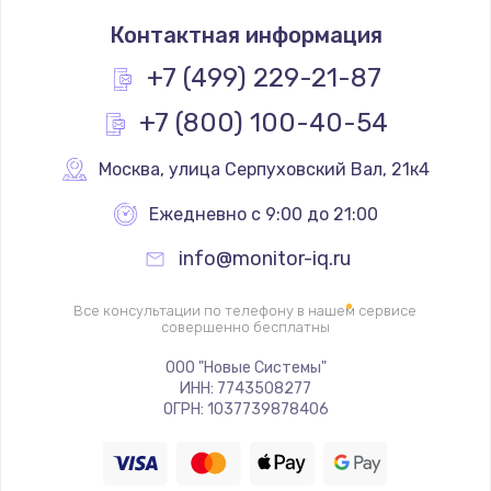
Заказать
Контактная информация
Простой ремонт основной платы
+7 (499) 229-21-87
2400 руб.
+7 (800) 100-40-54
Заказать
Москва
,
 улица Серпуховский Вал, 21к4
Восстановление после попадания влаги
Ежедневно с 9:00 до 21:00
2800 руб.
Заказать
info@monitor-iq.ru
Ремонт низкочастотных выходов ТВ-приставки
Все консультации по телефону в нашем сервисе
совершенно бесплатны
1900 руб.
ООО "Новые Системы"
Заказать
ИНН: 7743508277
ОГРН: 1037739878406
Замена основной платы
1900 руб.