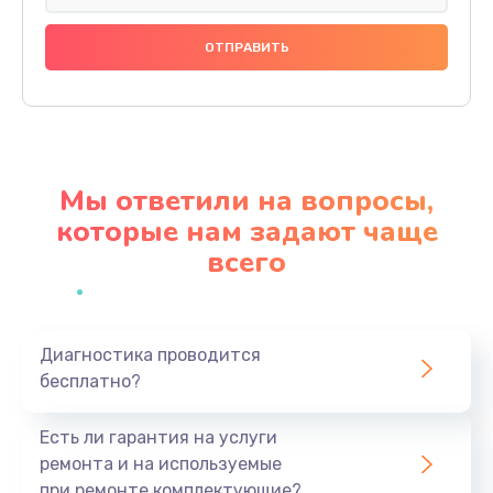
Замена динамика
880 руб.
Заказать
Прошивка
1200 руб.
Мы ответили на вопросы,
Заказать
которые нам задают чаще
всего
Ремонт блока питания
2150 руб.
Заказать
Диагностика проводится
бесплатно?
Замена датчика
570 руб.
Есть ли гарантия на услуги
Заказать
ремонта и на используемые
при ремонте комплектующие?