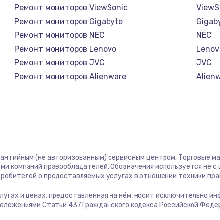
Ремонт мониторов ViewSonic
ViewS
1100 руб.
Заказ
Ремонт мониторов Gigabyte
Gigab
Ремонт мониторов NEC
NEC
торов,
1000 руб.
Заказ
Ремонт мониторов Lenovo
Lenov
Ремонт мониторов JVC
JVC
Ремонт мониторов Alienware
Alien
1500 руб.
Заказ
Ремонт мониторов Aorus
Aorus
Ремонт мониторов Thunderobot
Thund
1700 руб.
Заказ
Ремонт мониторов Hisense
Hisen
Ремонт мониторов АОС
АОС
2100 руб.
Заказ
Ремонт мониторов Ardor
Ardor
рантийным (не авторизованным) сервисным центром. Торговые марк
Ремонт мониторов Machenike
Mache
2000 руб.
Заказ
ми компаний правообладателей. Обозначения используется не 
Ремонт мониторов iru
iru
отребителей о предоставляемых услугах в отношении техники пр
Ремонт мониторов Titan Army
Titan
900 руб.
Заказ
услугах и ценах, предоставленная на нём, носит исключительно и
Ремонт мониторов iFFALCON
iFFAL
положениями Статьи 437 Гражданского кодекса Российской Феде
Ремонт мониторов Dahua
Dahu