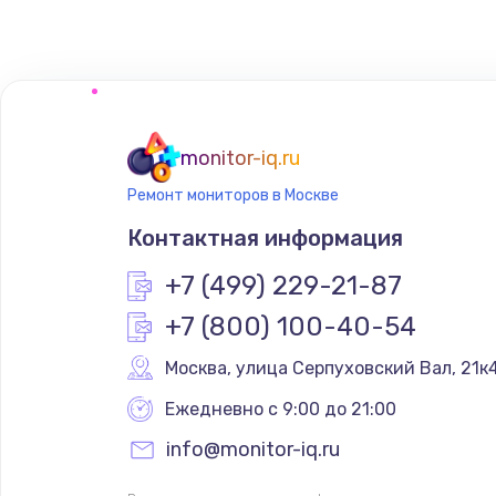
Программирование АТС
Замена корпусных элементов
Ремонт тюнера
monitor-iq.ru
Ремонт мониторов в Москве
Ремонт платы картоприемника
Контактная информация
Восстановление/замена диффу
+7 (499) 229-21-87
+7 (800) 100-40-54
Ремонт платы усилителя
Москва
,
 улица Серпуховский Вал, 21к
Ремонт платы блока питания
Ежедневно с 9:00 до 21:00
info@monitor-iq.ru
Тюнинг динамиков