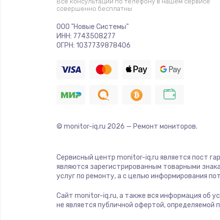
Все консультации по телефону в нашем сервисе
совершенно бесплатны
Ремонт криптомодуля
ООО "Новые Системы"
ИНН: 7743508277
Ремонт (замена) кнопок, индика
ОГРН: 1037739878406
разъемов
Программный ремонт/прошивка
Ремонт системной платы
© monitor-iq.ru
2026
— Ремонт мониторов.
Модернизация
Сервисный центр monitor-iq.ru является пост га
Устранение ошибок
являются зарегистрированным товарными знака
услуг по ремонту, а с целью информирования п
Ремонт пищалок(твитеров)
Сайт monitor-iq.ru, а также вся информация об 
не является публичной офертой, определяемой 