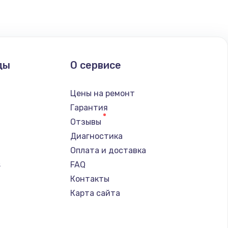
ать
ать
ды
О сервисе
ать
Цены на ремонт
ать
Гарантия
Отзывы
ать
Диагностика
Оплата и доставка
ать
s
FAQ
Контакты
ать
Карта сайта
ать