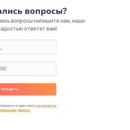
тались вопросы?
ать
лись вопросы напишите нам, наши
ать
радостью ответят вам!
ать
ать
ать
ать
тправить я даю свое
согласие на
ональных данных.
ать