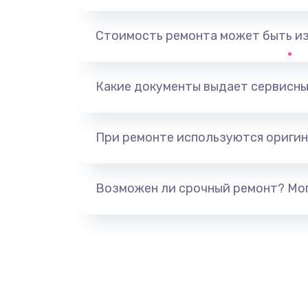
Выход из строя электронных де
вследствие перегрева
Стоимость ремонта может быть и
Ремонт динамиков
Какие документы выдает сервисны
Ремонт выходных цепей усилени
активных сабвуферов)
При ремонте используются оригин
Ремонт предварительных цепей
(для активных сабвуферов)
Возможен ли срочный ремонт? Мог
Ремонт после залития
Замена диффузора динамика
Замена платы брелка