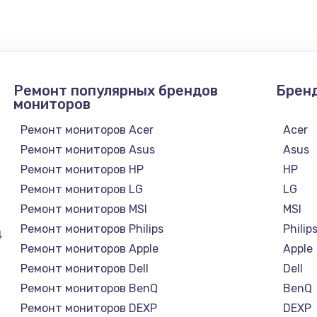
4900 руб.
Заказ
2400 руб.
Заказ
Ремонт популярных брендов
Брен
1200 руб.
Заказ
мониторов
Ремонт мониторов Acer
Acer
1000 руб.
Заказ
Ремонт мониторов Asus
Asus
Ремонт мониторов HP
HP
зора
1400 руб.
Заказ
Ремонт мониторов LG
LG
Ремонт мониторов MSI
MSI
1200 руб.
Заказ
Ремонт мониторов Philips
Philip
4
Ремонт мониторов Apple
Apple
800 руб.
Заказ
Ремонт мониторов Dell
Dell
Ремонт мониторов BenQ
BenQ
4900 руб.
Заказ
Ремонт мониторов DEXP
DEXP