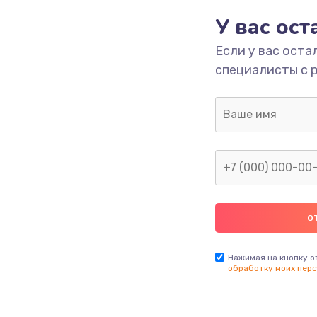
У вас ос
ы
2400 руб.
Заказ
Если у вас оста
я влаги
2800 руб.
Заказ
специалисты с 
в ТВ-
1900 руб.
Заказ
1900 руб.
Заказ
я
1400 руб.
Заказ
2900 руб.
Заказ
Нажимая на кнопку о
обработку моих перс
1800 руб.
Заказ