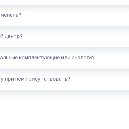
талей
880 руб.
Заказ
зменена?
1400 руб.
Заказ
й центр?
я (для
1300 руб.
Заказ
альные комплектующие или аналоги?
 усиления
1200 руб.
Заказ
у при нем присутствовать?
2100 руб.
Заказ
1400 руб.
Заказ
900 руб.
Заказ