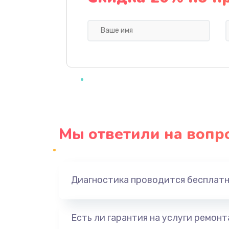
Ремонт блока питания
Замена датчика
Замена шнура
Ремонт электроплаты
Мы ответили на вопр
Замена центрирующей шайбы д
Замена подводящих проводов
Диагностика проводится бесплат
Замена голосовой катушки/пер
динамика
Есть ли гарантия на услуги ремон