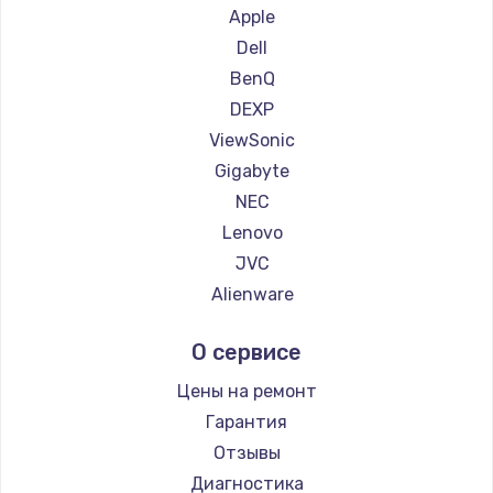
1260 руб.
Ремонт мониторов iFFALCON
Apple
Ремонт мониторов Dahua
Заказать
Dell
BenQ
Установка драйверов
DEXP
725 руб.
ViewSonic
Gigabyte
Заказать
NEC
Замена жесткого диска
Lenovo
JVC
750 руб.
Alienware
Заказать
Aorus
О сервисе
Thunderobot
Ремонт цепей питания
Hisense
Цены на ремонт
2500 руб.
АОС
Гарантия
Заказать
Ardor
Отзывы
Machenike
Диагностика
Замена видеокарты