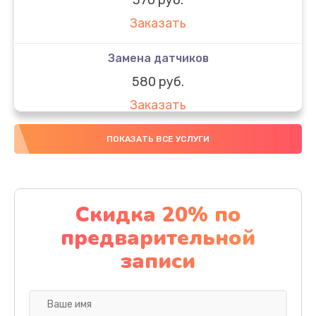
Заказать
Замена датчиков
580 руб.
Заказать
Комплексная чистка
ПОКАЗАТЬ ВСЕ УСЛУГИ
800 руб.
Заказать
Скидка 20% по
Замена дисплея (экрана)
предварительной
2000 руб.
записи
Заказать
Ремонт платы электроники