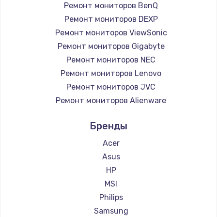
Ремонт мониторов BenQ
Заказать
Ремонт мониторов DEXP
Ремонт мониторов ViewSonic
Замена микросхемы NFC
Ремонт мониторов Gigabyte
1100 руб.
Ремонт мониторов NEC
Заказать
Ремонт мониторов Lenovo
Ремонт мониторов JVC
Замена шим-контроллера
Ремонт мониторов Alienware
3900 руб.
Ремонт мониторов Aorus
Бренды
Заказать
Ремонт мониторов Thunderobot
Ремонт мониторов Hisense
Acer
Настройка Wi-Fi
Ремонт мониторов АОС
Asus
1030 руб.
Ремонт мониторов Ardor
HP
Заказать
Ремонт мониторов Machenike
MSI
Ремонт мониторов iru
Philips
Замена вебкамеры
Ремонт мониторов Titan Army
Samsung