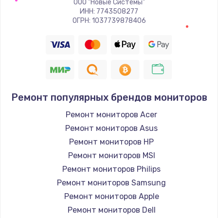
ООО "Новые Системы"
Заказать
ИНН: 7743508277
ОГРН: 1037739878406
Восстановление цепи питания, пайка
880 руб.
Заказать
Программный ремонт/прошивка
Ремонт популярных брендов мониторов
390 руб.
Ремонт мониторов Acer
Заказать
Ремонт мониторов Asus
Ремонт мониторов HP
Замена Bluetooth/Wi-Fi модуля
Ремонт мониторов MSI
800 руб.
Ремонт мониторов Philips
Заказать
Ремонт мониторов Samsung
Ремонт мониторов Apple
Замена картридера
Ремонт мониторов Dell
890 руб.