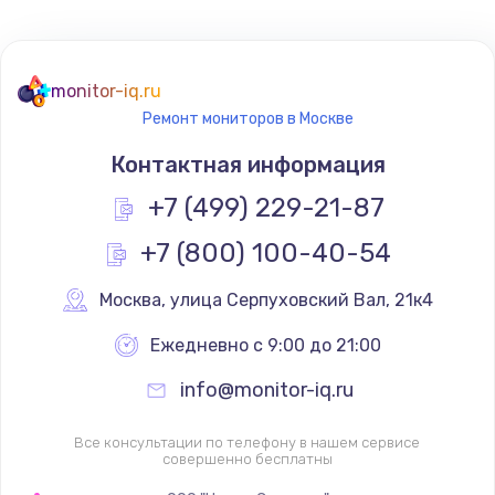
Не реагирует на кнопки
700 руб.
monitor-iq.ru
Ремонт мониторов в Москве
Заказать
Контактная информация
Не сопряжается с устройством
+7 (499) 229-21-87
900 руб.
+7 (800) 100-40-54
Заказать
Москва
,
 улица Серпуховский Вал, 21к4
Помехи и искажение звука
900 руб.
Ежедневно с 9:00 до 21:00
Заказать
info@monitor-iq.ru
Не работает
Все консультации по телефону в нашем сервисе
совершенно бесплатны
1400 руб.