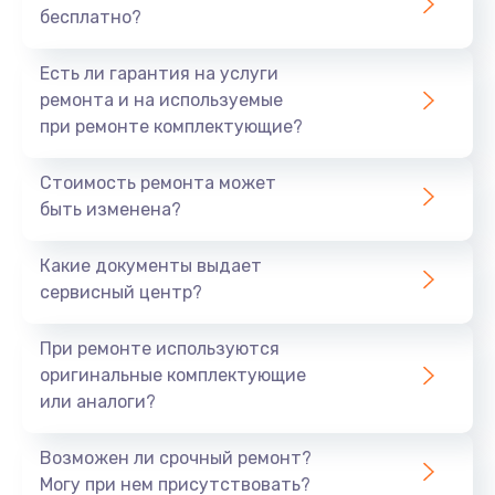
бесплатно?
700 руб.
Заказать
Есть ли гарантия на услуги
ремонта и на используемые
Не заряжается
при ремонте комплектующие?
800 руб.
Стоимость ремонта может
Заказать
быть изменена?
Замена кнопок
Какие документы выдает
490 руб.
сервисный центр?
Заказать
При ремонте используются
оригинальные комплектующие
Восстановление после попадания влаги
или аналоги?
790 руб.
Заказать
Возможен ли срочный ремонт?
Могу при нем присутствовать?