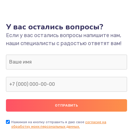
Ремонт платы
800 руб.
У вас остались вопросы?
Заказать
Если у вас остались вопросы напишите нам,
наши специалисты с радостью ответят вам!
Не включается
1400 руб.
Заказать
Нет звука
800 руб.
Заказать
Не видит флешку
400 руб.
Нажимая на кнопку отправить я даю свое
согласие на
обработку моих персональных данных.
Заказать