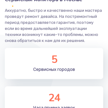
Заказать
Аккуратно, быстро и качественно наши мастера
Ремонт системной платы
проведут ремонт девайса. На постремонтный
период предоставляется гарантия, поэтому
1600 руб.
если во время дальнейшей эксплуатации
Заказать
техники возникнут какие-то проблемы, можно
снова обратиться к нам для их решения.
Снятие системных ошибок/программный ремонт
1400 руб.
5
Заказать
Сервисных
городов
Ремонт разъема SIM-карты
880 руб.
Заказать
24
Модернизация
1830 руб.
Часа приема
заявок