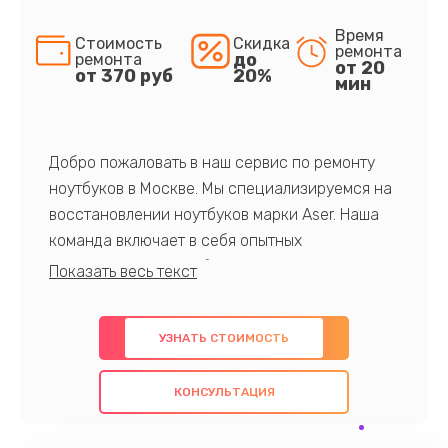
Время
Стоимость
Скидка
ремонта
до
ремонта
от 20
от 370 руб
20%
мин
Добро пожаловать в наш сервис по ремонту
ноутбуков в Москве. Мы специализируемся на
восстановлении ноутбуков марки Aser. Наша
команда включает в себя опытных
профессионалов с обширными знаниями и
многолетним опытом в данной области. Мы
предлагаем быстрый и качественный ремонт с
УЗНАТЬ СТОИМОСТЬ
использованием оригинальных компонентов, а
также гарантируем качество всех
КОНСУЛЬТАЦИЯ
проведенных работ. Наша цель - предоставить
клиентам надежное и профессиональное