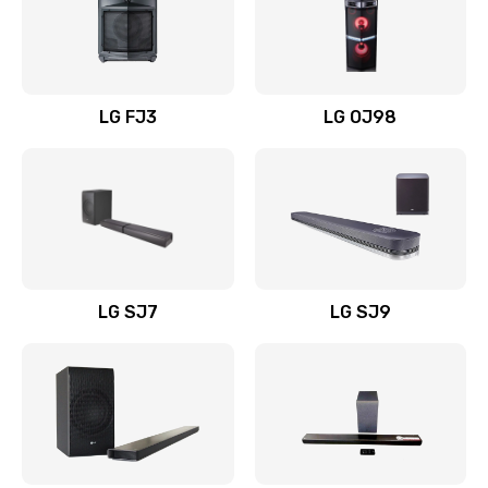
Замена уборочных щеток
1400 руб.
Заказать
LG FJ3
LG OJ98
Замена или ремонт блока питания
1400 руб.
Заказать
Замена батареи (аккумулятора)
2200 руб.
LG SJ7
LG SJ9
Заказать
Замена, восстановление кнопок
1300 руб.
Заказать