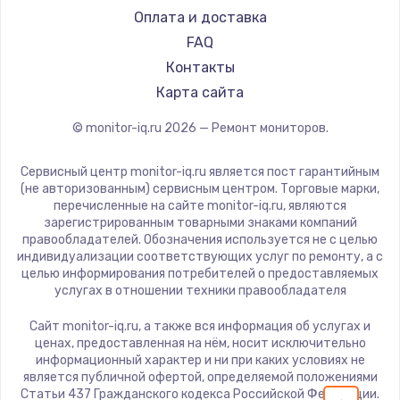
iru
Оплата и доставка
1600 руб.
Titan Army
FAQ
Заказать
iFFALCON
Контакты
Dahua
Карта сайта
Ремонт разъема питания
880 руб.
© monitor-iq.ru
2026
— Ремонт мониторов.
Заказать
Сервисный центр monitor-iq.ru является пост гарантийным
(не авторизованным) сервисным центром. Торговые марки,
Замена видеочипа
перечисленные на сайте monitor-iq.ru, являются
зарегистрированным товарными знаками компаний
2745 руб.
правообладателей. Обозначения используется не с целью
индивидуализации соответствующих услуг по ремонту, а с
Заказать
целью информирования потребителей о предоставляемых
услугах в отношении техники правообладателя
Замена северного моста
Сайт monitor-iq.ru, а также вся информация об услугах и
2600 руб.
ценах, предоставленная на нём, носит исключительно
информационный характер и ни при каких условиях не
Заказать
является публичной офертой, определяемой положениями
Статьи 437 Гражданского кодекса Российской Федерации.