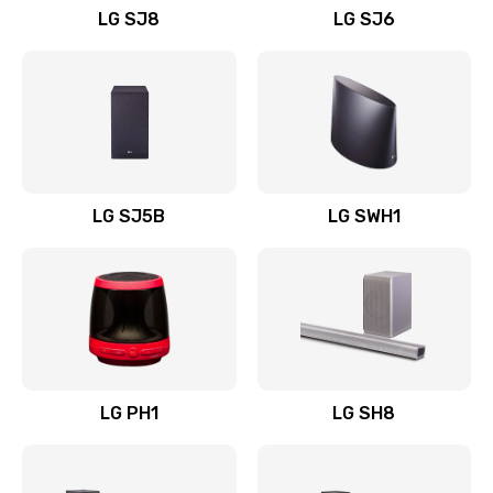
LG SJ8
LG SJ6
Восстановление после заклинивания
1400 руб.
Заказать
Восстановление после залития
1500 руб.
LG SJ5B
LG SWH1
Заказать
Замена фильтра
1500 руб.
Заказать
LG PH1
LG SH8
Ремонт корпуса
1400 руб.