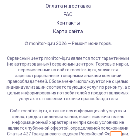
iru
Оплата и доставка
1600 руб.
Titan Army
FAQ
Заказать
iFFALCON
Контакты
Dahua
Карта сайта
Ремонт разъема питания
880 руб.
© monitor-iq.ru
2026
— Ремонт мониторов.
Заказать
Сервисный центр monitor-iq.ru является пост гарантийным
(не авторизованным) сервисным центром. Торговые марки,
Замена видеочипа
перечисленные на сайте monitor-iq.ru, являются
зарегистрированным товарными знаками компаний
2745 руб.
правообладателей. Обозначения используется не с целью
индивидуализации соответствующих услуг по ремонту, а с
Заказать
целью информирования потребителей о предоставляемых
услугах в отношении техники правообладателя
Замена северного моста
Сайт monitor-iq.ru, а также вся информация об услугах и
2600 руб.
ценах, предоставленная на нём, носит исключительно
информационный характер и ни при каких условиях не
Заказать
является публичной офертой, определяемой положениями
Статьи 437 Гражданского кодекса Российской Федерации.