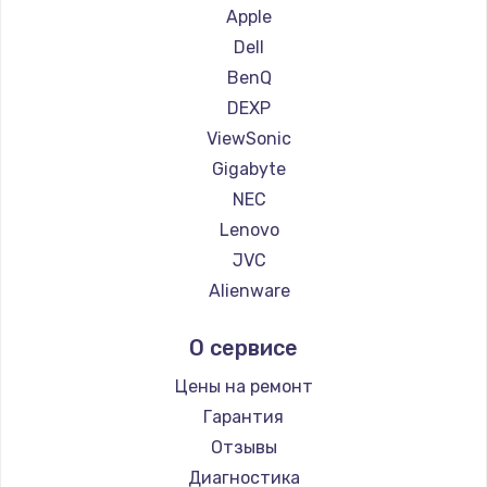
1260 руб.
Ремонт мониторов iFFALCON
Apple
Ремонт мониторов Dahua
Заказать
Dell
BenQ
Установка драйверов
DEXP
725 руб.
ViewSonic
Gigabyte
Заказать
NEC
Замена жесткого диска
Lenovo
JVC
750 руб.
Alienware
Заказать
Aorus
О сервисе
Thunderobot
Ремонт цепей питания
Hisense
Цены на ремонт
2500 руб.
АОС
Гарантия
Заказать
Ardor
Отзывы
Machenike
Диагностика
Замена видеокарты