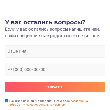
Ремонт платы
800 руб.
У вас остались вопросы?
Заказать
Если у вас остались вопросы напишите нам,
наши специалисты с радостью ответят вам!
Не включается
1400 руб.
Заказать
Нет звука
800 руб.
Заказать
Не видит флешку
400 руб.
Нажимая на кнопку отправить я даю свое
согласие на
обработку моих персональных данных.
Заказать