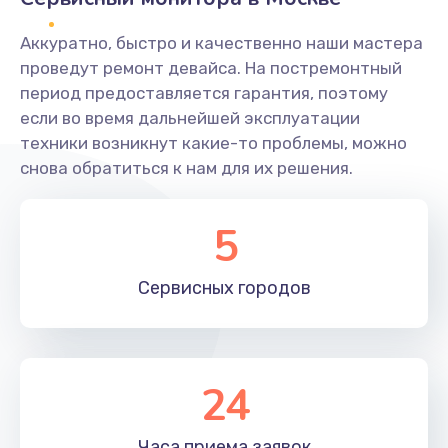
Заказать
Аккуратно, быстро и качественно наши мастера
Ремонт системной платы
проведут ремонт девайса. На постремонтный
период предоставляется гарантия, поэтому
1600 руб.
если во время дальнейшей эксплуатации
Заказать
техники возникнут какие-то проблемы, можно
снова обратиться к нам для их решения.
Снятие системных ошибок/программный ремонт
1400 руб.
5
Заказать
Сервисных
городов
Ремонт разъема SIM-карты
880 руб.
Заказать
24
Модернизация
1830 руб.
Часа приема
заявок