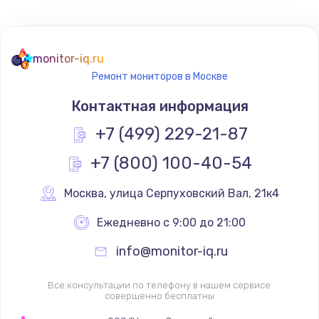
Не реагирует на кнопки
700 руб.
monitor-iq.ru
Ремонт мониторов в Москве
Заказать
Контактная информация
Не сопряжается с устройством
+7 (499) 229-21-87
900 руб.
+7 (800) 100-40-54
Заказать
Москва
,
 улица Серпуховский Вал, 21к4
Помехи и искажение звука
900 руб.
Ежедневно с 9:00 до 21:00
Заказать
info@monitor-iq.ru
Не работает
Все консультации по телефону в нашем сервисе
совершенно бесплатны
1400 руб.