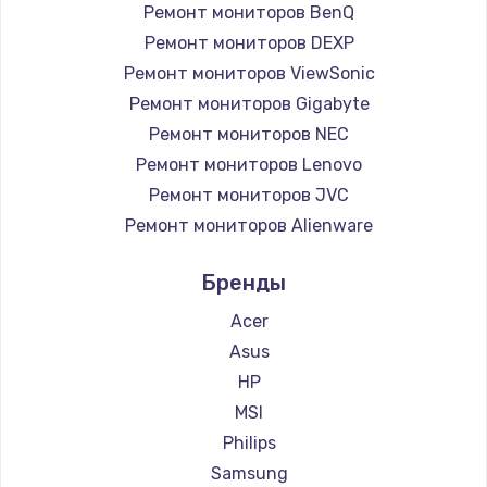
Ремонт мониторов BenQ
Заказать
Ремонт мониторов DEXP
Ремонт мониторов ViewSonic
Замена микросхемы NFC
Ремонт мониторов Gigabyte
1100 руб.
Ремонт мониторов NEC
Заказать
Ремонт мониторов Lenovo
Ремонт мониторов JVC
Замена шим-контроллера
Ремонт мониторов Alienware
3900 руб.
Ремонт мониторов Aorus
Бренды
Заказать
Ремонт мониторов Thunderobot
Ремонт мониторов Hisense
Acer
Настройка Wi-Fi
Ремонт мониторов АОС
Asus
1030 руб.
Ремонт мониторов Ardor
HP
Заказать
Ремонт мониторов Machenike
MSI
Ремонт мониторов iru
Philips
Замена вебкамеры
Ремонт мониторов Titan Army
Samsung