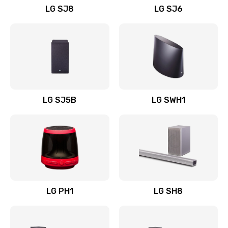
LG SJ8
LG SJ6
Восстановление после заклинивания
1400 руб.
Заказать
Восстановление после залития
1500 руб.
LG SJ5B
LG SWH1
Заказать
Замена фильтра
1500 руб.
Заказать
LG PH1
LG SH8
Ремонт корпуса
1400 руб.