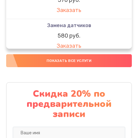
Заказать
Замена датчиков
580 руб.
Заказать
Комплексная чистка
ПОКАЗАТЬ ВСЕ УСЛУГИ
800 руб.
Заказать
Скидка 20% по
Замена дисплея (экрана)
предварительной
2000 руб.
записи
Заказать
Ремонт платы электроники