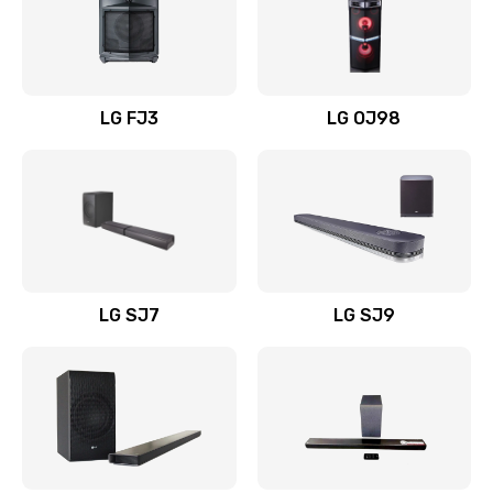
Замена уборочных щеток
1400 руб.
Заказать
LG FJ3
LG OJ98
Замена или ремонт блока питания
1400 руб.
Заказать
Замена батареи (аккумулятора)
2200 руб.
LG SJ7
LG SJ9
Заказать
Замена, восстановление кнопок
1300 руб.
Заказать