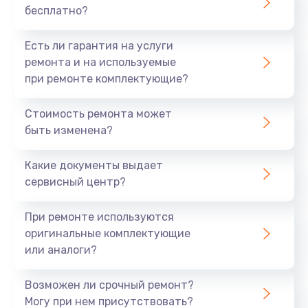
бесплатно?
700 руб.
Заказать
Есть ли гарантия на услуги
ремонта и на используемые
Не заряжается
при ремонте комплектующие?
800 руб.
Стоимость ремонта может
Заказать
быть изменена?
Замена кнопок
Какие документы выдает
490 руб.
сервисный центр?
Заказать
При ремонте используются
оригинальные комплектующие
Восстановление после попадания влаги
или аналоги?
790 руб.
Заказать
Возможен ли срочный ремонт?
Могу при нем присутствовать?