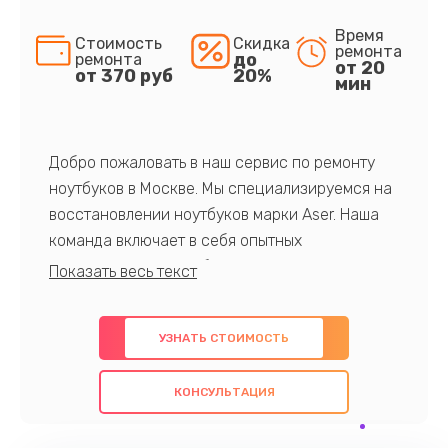
Время
Стоимость
Скидка
ремонта
до
ремонта
от 20
от 370 руб
20%
мин
Добро пожаловать в наш сервис по ремонту
ноутбуков в Москве. Мы специализируемся на
восстановлении ноутбуков марки Aser. Наша
команда включает в себя опытных
профессионалов с обширными знаниями и
многолетним опытом в данной области. Мы
предлагаем быстрый и качественный ремонт с
УЗНАТЬ СТОИМОСТЬ
использованием оригинальных компонентов, а
также гарантируем качество всех
КОНСУЛЬТАЦИЯ
проведенных работ. Наша цель - предоставить
клиентам надежное и профессиональное