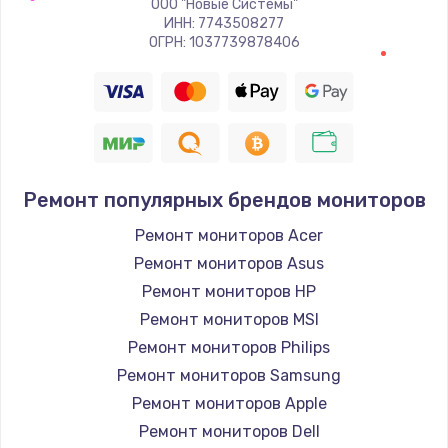
ООО "Новые Системы"
Заказать
ИНН: 7743508277
ОГРН: 1037739878406
Восстановление цепи питания, пайка
880 руб.
Заказать
Программный ремонт/прошивка
Ремонт популярных брендов мониторов
390 руб.
Ремонт мониторов Acer
Заказать
Ремонт мониторов Asus
Ремонт мониторов HP
Замена Bluetooth/Wi-Fi модуля
Ремонт мониторов MSI
800 руб.
Ремонт мониторов Philips
Заказать
Ремонт мониторов Samsung
Ремонт мониторов Apple
Замена картридера
Ремонт мониторов Dell
890 руб.