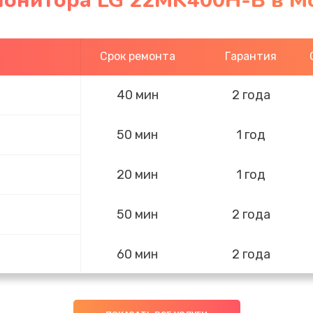
монитора LG 22MK400H-B в М
Срок ремонта
Гарантия
40 мин
2 года
50 мин
1 год
20 мин
1 год
50 мин
2 года
60 мин
2 года
50 мин
3 года