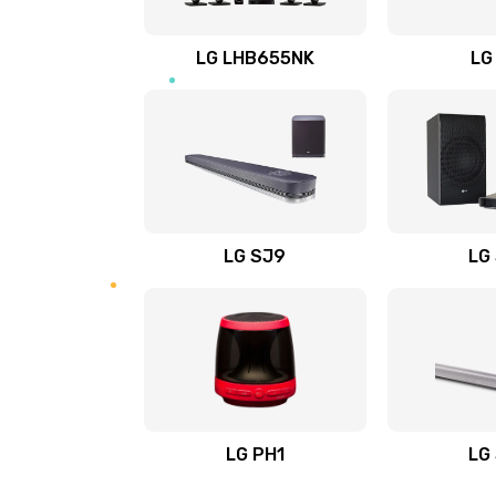
Восстановление после заклини
LG LHB655NK
LG
Восстановление после залития
Замена фильтра
Ремонт корпуса
LG SJ9
LG
Полная профилактика вертикал
пылесоса
Пайка конденсаторов
Ремонт электронного блока упр
LG PH1
LG
Ремонт или замена двигателя