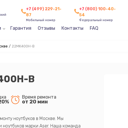
+7 (499) 229-21-
+7 (800) 100-40-
87
54
ский
Мобильный номер
Федеральный номер
и
Гарантия
Отзывы
Контакты
FAQ
скве
/
22MK400H-B
400H-B
дка
Время ремонта
20%
от 20 мин
монту ноутбуков в Москве. Мы
 ноутбуков марки Aser. Наша команда