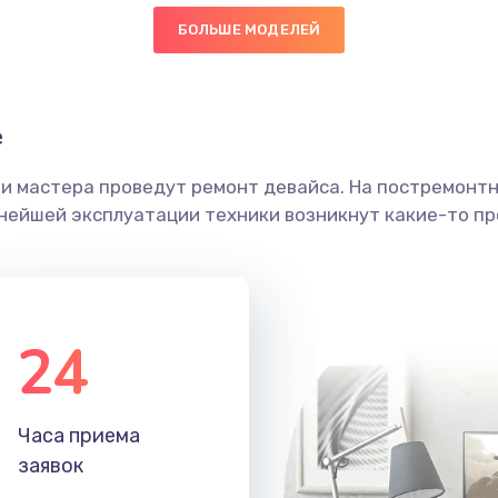
БОЛЬШЕ МОДЕЛЕЙ
60 мин
3 года
граммный
20 мин
3 года
е
ши мастера проведут ремонт девайса. На постремонт
50 мин
2 года
ьнейшей эксплуатации техники возникнут какие-то пр
60 мин
2 года
60 мин
1 год
24
50 мин
3 года
Часа приема
30 мин
2 года
заявок