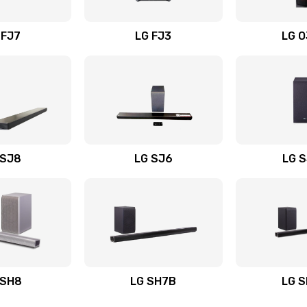
вания
50 мин
1 год
 FJ7
LG FJ3
LG 
50 мин
2 года
50 мин
1 год
60 мин
2 года
 SJ8
LG SJ6
LG 
ьного
60 мин
2 года
30 мин
3 года
авления
50 мин
2 года
 SH8
LG SH7B
LG 
20 мин
3 года