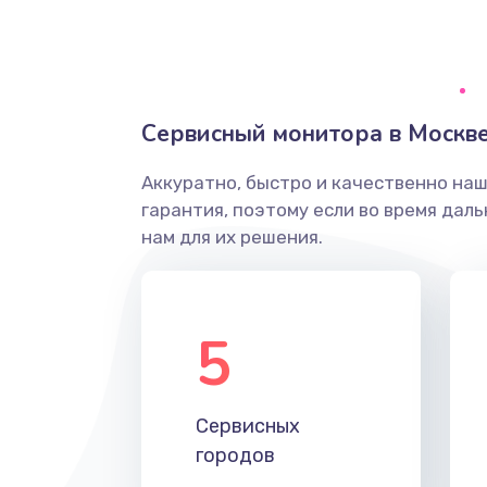
Ремонт системной платы
Снятие системных ошибок/про
Сервисный монитора в Москв
ремонт
Аккуратно, быстро и качественно на
Ремонт разъема SIM-карты
гарантия, поэтому если во время дал
нам для их решения.
Модернизация
Устранение ошибок
5
Ремонт после залития
Сервисных
Ремонт электроплаты
городов