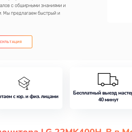
алов с обширными знаниями и
и. Мы предлагаем быстрый и
ем оригинальных компонентов, а также
ых работ. Наша цель - предоставить
ое обслуживание, удовлетворяя их
СУЛЬТАЦИЯ
медлите записаться на ремонт уже
Бесплатный выезд масте
таем с юр. и физ. лицами
40 минут