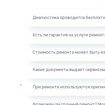
Замена динамика
Диагностика проводится бесплат
Замена корпуса
Замена аккумулятора
Есть ли гарантия на услуги ремон
Замена разъема
Стоимость ремонта может быть и
Ремонт платы
Какие документы выдает сервисны
Не включается
Нет звука
При ремонте используются оригин
Не видит флешку
Возможен ли срочный ремонт? Мог