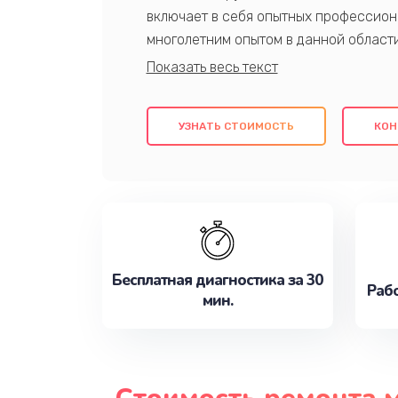
включает в себя опытных профессион
многолетним опытом в данной област
качественный ремонт с использовани
гарантируем качество всех проведенн
клиентам надежное и профессиональн
УЗНАТЬ СТОИМОСТЬ
КОН
потребности наилучшим образом. Не 
сейчас!
Бесплатная диагностика за 30
Рабо
мин.