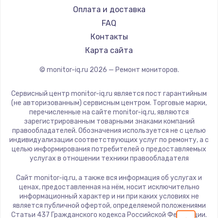
iru
Оплата и доставка
1600 руб.
Titan Army
FAQ
Заказать
iFFALCON
Контакты
Dahua
Карта сайта
Ремонт разъема питания
880 руб.
© monitor-iq.ru
2026
— Ремонт мониторов.
Заказать
Сервисный центр monitor-iq.ru является пост гарантийным
(не авторизованным) сервисным центром. Торговые марки,
Замена видеочипа
перечисленные на сайте monitor-iq.ru, являются
зарегистрированным товарными знаками компаний
2745 руб.
правообладателей. Обозначения используется не с целью
индивидуализации соответствующих услуг по ремонту, а с
Заказать
целью информирования потребителей о предоставляемых
услугах в отношении техники правообладателя
Замена северного моста
Сайт monitor-iq.ru, а также вся информация об услугах и
2600 руб.
ценах, предоставленная на нём, носит исключительно
информационный характер и ни при каких условиях не
Заказать
является публичной офертой, определяемой положениями
Статьи 437 Гражданского кодекса Российской Федерации.