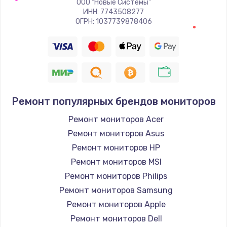
ООО "Новые Системы"
Заказать
ИНН: 7743508277
ОГРН: 1037739878406
Восстановление цепи питания, пайка
880 руб.
Заказать
Программный ремонт/прошивка
Ремонт популярных брендов мониторов
390 руб.
Ремонт мониторов Acer
Заказать
Ремонт мониторов Asus
Ремонт мониторов HP
Замена Bluetooth/Wi-Fi модуля
Ремонт мониторов MSI
800 руб.
Ремонт мониторов Philips
Заказать
Ремонт мониторов Samsung
Ремонт мониторов Apple
Замена картридера
Ремонт мониторов Dell
890 руб.