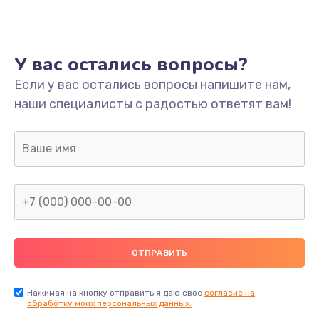
Ремонт платы
800 руб.
У вас остались вопросы?
Заказать
Если у вас остались вопросы напишите нам,
наши специалисты с радостью ответят вам!
Не включается
1400 руб.
Заказать
Нет звука
800 руб.
Заказать
Не видит флешку
400 руб.
Нажимая на кнопку отправить я даю свое
согласие на
обработку моих персональных данных.
Заказать