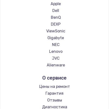
1260 руб.
Ремонт мониторов iFFALCON
Apple
Ремонт мониторов Dahua
Заказать
Dell
BenQ
Установка драйверов
DEXP
725 руб.
ViewSonic
Gigabyte
Заказать
NEC
Замена жесткого диска
Lenovo
JVC
750 руб.
Alienware
Заказать
Aorus
О сервисе
Thunderobot
Ремонт цепей питания
Hisense
Цены на ремонт
2500 руб.
АОС
Гарантия
Заказать
Ardor
Отзывы
Machenike
Диагностика
Замена видеокарты