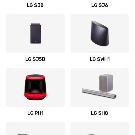
LG SJ8
LG SJ6
Восстановление после заклинивания
1400 руб.
Заказать
Восстановление после залития
1500 руб.
LG SJ5B
LG SWH1
Заказать
Замена фильтра
1500 руб.
Заказать
LG PH1
LG SH8
Ремонт корпуса
1400 руб.