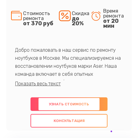
Время
Стоимость
Скидка
ремонта
до
ремонта
от 20
от 370 руб
20%
мин
Добро пожаловать в наш сервис по ремонту
ноутбуков в Москве. Мы специализируемся на
восстановлении ноутбуков марки Aser. Наша
команда включает в себя опытных
профессионалов с обширными знаниями и
многолетним опытом в данной области. Мы
предлагаем быстрый и качественный ремонт с
УЗНАТЬ СТОИМОСТЬ
использованием оригинальных компонентов, а
также гарантируем качество всех
КОНСУЛЬТАЦИЯ
проведенных работ. Наша цель - предоставить
клиентам надежное и профессиональное