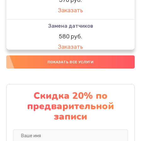
Заказать
Замена датчиков
580 руб.
Заказать
Комплексная чистка
ПОКАЗАТЬ ВСЕ УСЛУГИ
800 руб.
Заказать
Скидка 20% по
Замена дисплея (экрана)
предварительной
2000 руб.
записи
Заказать
Ремонт платы электроники