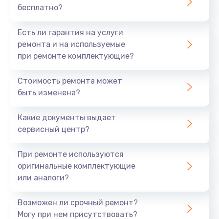
бесплатно?
700 руб.
Заказать
Есть ли гарантия на услуги
ремонта и на используемые
Не заряжается
при ремонте комплектующие?
800 руб.
Стоимость ремонта может
Заказать
быть изменена?
Замена кнопок
Какие документы выдает
490 руб.
сервисный центр?
Заказать
При ремонте используются
оригинальные комплектующие
Восстановление после попадания влаги
или аналоги?
790 руб.
Заказать
Возможен ли срочный ремонт?
Могу при нем присутствовать?