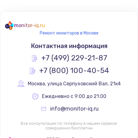
Не реагирует на кнопки
700 руб.
monitor-iq.ru
Ремонт мониторов в Москве
Заказать
Контактная информация
Не сопряжается с устройством
+7 (499) 229-21-87
900 руб.
+7 (800) 100-40-54
Заказать
Москва
,
 улица Серпуховский Вал, 21к4
Помехи и искажение звука
900 руб.
Ежедневно с 9:00 до 21:00
Заказать
info@monitor-iq.ru
Не работает
Все консультации по телефону в нашем сервисе
совершенно бесплатны
1400 руб.