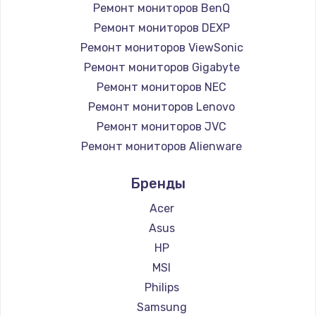
Ремонт мониторов BenQ
Заказать
Ремонт мониторов DEXP
Ремонт мониторов ViewSonic
Замена микросхемы NFC
Ремонт мониторов Gigabyte
1100 руб.
Ремонт мониторов NEC
Заказать
Ремонт мониторов Lenovo
Ремонт мониторов JVC
Замена шим-контроллера
Ремонт мониторов Alienware
3900 руб.
Ремонт мониторов Aorus
Бренды
Заказать
Ремонт мониторов Thunderobot
Ремонт мониторов Hisense
Acer
Настройка Wi-Fi
Ремонт мониторов АОС
Asus
1030 руб.
Ремонт мониторов Ardor
HP
Заказать
Ремонт мониторов Machenike
MSI
Ремонт мониторов iru
Philips
Замена вебкамеры
Ремонт мониторов Titan Army
Samsung