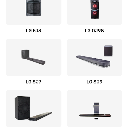
Замена уборочных щеток
1400 руб.
Заказать
LG FJ3
LG OJ98
Замена или ремонт блока питания
1400 руб.
Заказать
Замена батареи (аккумулятора)
2200 руб.
LG SJ7
LG SJ9
Заказать
Замена, восстановление кнопок
1300 руб.
Заказать