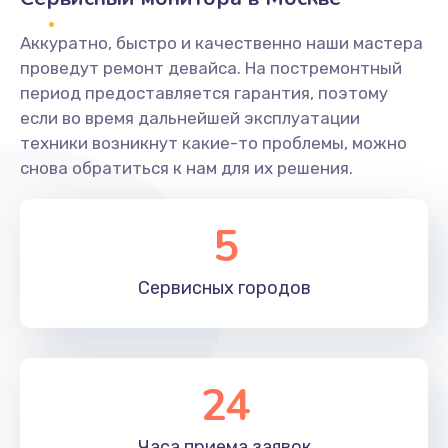
Заказать
Аккуратно, быстро и качественно наши мастера
Ремонт системной платы
проведут ремонт девайса. На постремонтный
период предоставляется гарантия, поэтому
1600 руб.
если во время дальнейшей эксплуатации
Заказать
техники возникнут какие-то проблемы, можно
снова обратиться к нам для их решения.
Снятие системных ошибок/программный ремонт
1400 руб.
5
Заказать
Сервисных
городов
Ремонт разъема SIM-карты
880 руб.
Заказать
24
Модернизация
1830 руб.
Часа приема
заявок