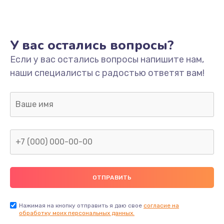
Ремонт платы
800 руб.
У вас остались вопросы?
Заказать
Если у вас остались вопросы напишите нам,
наши специалисты с радостью ответят вам!
Не включается
1400 руб.
Заказать
Нет звука
800 руб.
Заказать
Не видит флешку
400 руб.
Нажимая на кнопку отправить я даю свое
согласие на
обработку моих персональных данных.
Заказать