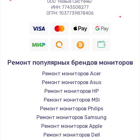
ООО "Новые Системы"
Заказать
ИНН: 7743508277
ОГРН: 1037739878406
Восстановление цепи питания, пайка
880 руб.
Заказать
Программный ремонт/прошивка
Ремонт популярных брендов мониторов
390 руб.
Ремонт мониторов Acer
Заказать
Ремонт мониторов Asus
Ремонт мониторов HP
Замена Bluetooth/Wi-Fi модуля
Ремонт мониторов MSI
800 руб.
Ремонт мониторов Philips
Заказать
Ремонт мониторов Samsung
Ремонт мониторов Apple
Замена картридера
Ремонт мониторов Dell
890 руб.