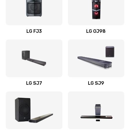
Замена уборочных щеток
1400 руб.
Заказать
LG FJ3
LG OJ98
Замена или ремонт блока питания
1400 руб.
Заказать
Замена батареи (аккумулятора)
2200 руб.
LG SJ7
LG SJ9
Заказать
Замена, восстановление кнопок
1300 руб.
Заказать