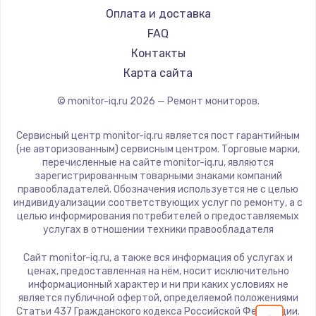
iru
Оплата и доставка
1600 руб.
Titan Army
FAQ
Заказать
iFFALCON
Контакты
Dahua
Карта сайта
Ремонт разъема питания
880 руб.
© monitor-iq.ru
2026
— Ремонт мониторов.
Заказать
Сервисный центр monitor-iq.ru является пост гарантийным
(не авторизованным) сервисным центром. Торговые марки,
Замена видеочипа
перечисленные на сайте monitor-iq.ru, являются
зарегистрированным товарными знаками компаний
2745 руб.
правообладателей. Обозначения используется не с целью
индивидуализации соответствующих услуг по ремонту, а с
Заказать
целью информирования потребителей о предоставляемых
услугах в отношении техники правообладателя
Замена северного моста
Сайт monitor-iq.ru, а также вся информация об услугах и
2600 руб.
ценах, предоставленная на нём, носит исключительно
информационный характер и ни при каких условиях не
Заказать
является публичной офертой, определяемой положениями
Статьи 437 Гражданского кодекса Российской Федерации.