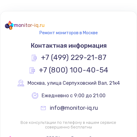
Не реагирует на кнопки
700 руб.
monitor-iq.ru
Ремонт мониторов в Москве
Заказать
Контактная информация
Не сопряжается с устройством
+7 (499) 229-21-87
900 руб.
+7 (800) 100-40-54
Заказать
Москва
,
 улица Серпуховский Вал, 21к4
Помехи и искажение звука
900 руб.
Ежедневно с 9:00 до 21:00
Заказать
info@monitor-iq.ru
Не работает
Все консультации по телефону в нашем сервисе
совершенно бесплатны
1400 руб.