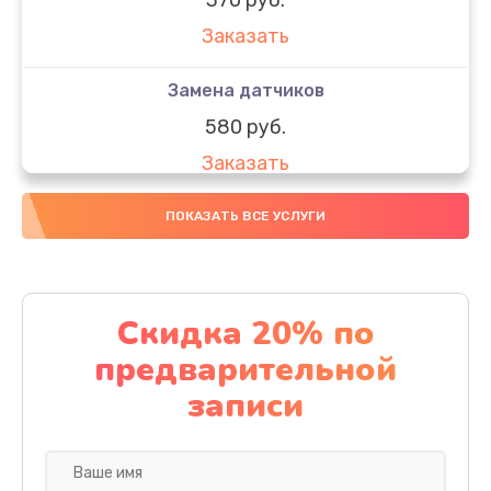
Заказать
Замена датчиков
580 руб.
Заказать
Комплексная чистка
ПОКАЗАТЬ ВСЕ УСЛУГИ
800 руб.
Заказать
Скидка 20% по
Замена дисплея (экрана)
предварительной
2000 руб.
записи
Заказать
Ремонт платы электроники