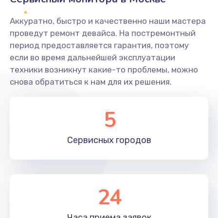
Заказать
Аккуратно, быстро и качественно наши мастера
Ремонт системной платы
проведут ремонт девайса. На постремонтный
период предоставляется гарантия, поэтому
1600 руб.
если во время дальнейшей эксплуатации
Заказать
техники возникнут какие-то проблемы, можно
снова обратиться к нам для их решения.
Снятие системных ошибок/программный ремонт
1400 руб.
5
Заказать
Сервисных
городов
Ремонт разъема SIM-карты
880 руб.
Заказать
24
Модернизация
1830 руб.
Часа приема
заявок