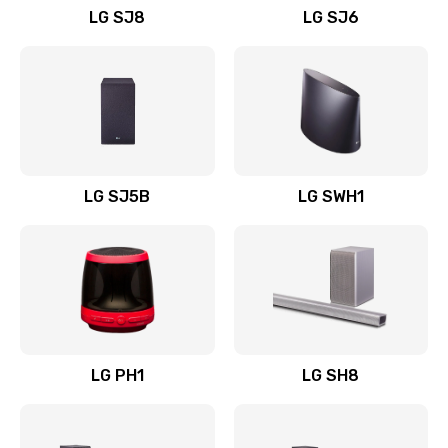
LG SJ8
LG SJ6
Восстановление после заклинивания
1400 руб.
Заказать
Восстановление после залития
1500 руб.
LG SJ5B
LG SWH1
Заказать
Замена фильтра
1500 руб.
Заказать
LG PH1
LG SH8
Ремонт корпуса
1400 руб.