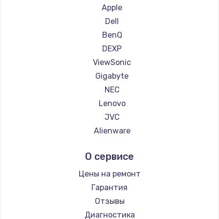
1260 руб.
Ремонт мониторов iFFALCON
Apple
Ремонт мониторов Dahua
Заказать
Dell
BenQ
Установка драйверов
DEXP
725 руб.
ViewSonic
Gigabyte
Заказать
NEC
Замена жесткого диска
Lenovo
JVC
750 руб.
Alienware
Заказать
Aorus
О сервисе
Thunderobot
Ремонт цепей питания
Hisense
Цены на ремонт
2500 руб.
АОС
Гарантия
Заказать
Ardor
Отзывы
Machenike
Диагностика
Замена видеокарты