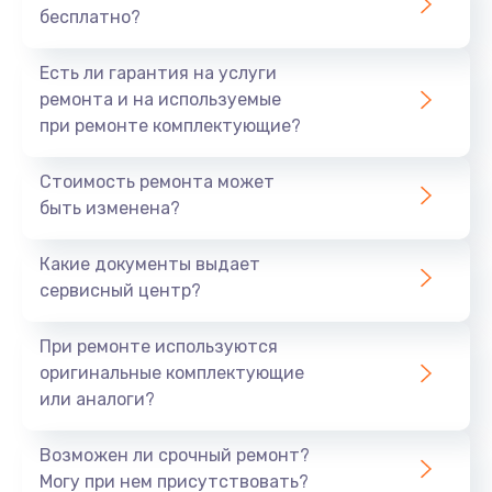
бесплатно?
700 руб.
Заказать
Есть ли гарантия на услуги
ремонта и на используемые
Не заряжается
при ремонте комплектующие?
800 руб.
Стоимость ремонта может
Заказать
быть изменена?
Замена кнопок
Какие документы выдает
490 руб.
сервисный центр?
Заказать
При ремонте используются
оригинальные комплектующие
Восстановление после попадания влаги
или аналоги?
790 руб.
Заказать
Возможен ли срочный ремонт?
Могу при нем присутствовать?