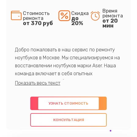
Время
Стоимость
Скидка
ремонта
до
ремонта
от 20
от 370 руб
20%
мин
Добро пожаловать в наш сервис по ремонту
ноутбуков в Москве. Мы специализируемся на
восстановлении ноутбуков марки Aser. Наша
команда включает в себя опытных
профессионалов с обширными знаниями и
многолетним опытом в данной области. Мы
предлагаем быстрый и качественный ремонт с
УЗНАТЬ СТОИМОСТЬ
использованием оригинальных компонентов, а
также гарантируем качество всех
КОНСУЛЬТАЦИЯ
проведенных работ. Наша цель - предоставить
клиентам надежное и профессиональное