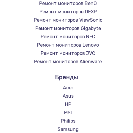
Ремонт мониторов BenQ
Заказать
Ремонт мониторов DEXP
Ремонт мониторов ViewSonic
Замена микросхемы NFC
Ремонт мониторов Gigabyte
1100 руб.
Ремонт мониторов NEC
Заказать
Ремонт мониторов Lenovo
Ремонт мониторов JVC
Замена шим-контроллера
Ремонт мониторов Alienware
3900 руб.
Ремонт мониторов Aorus
Бренды
Заказать
Ремонт мониторов Thunderobot
Ремонт мониторов Hisense
Acer
Настройка Wi-Fi
Ремонт мониторов АОС
Asus
1030 руб.
Ремонт мониторов Ardor
HP
Заказать
Ремонт мониторов Machenike
MSI
Ремонт мониторов iru
Philips
Замена вебкамеры
Ремонт мониторов Titan Army
Samsung