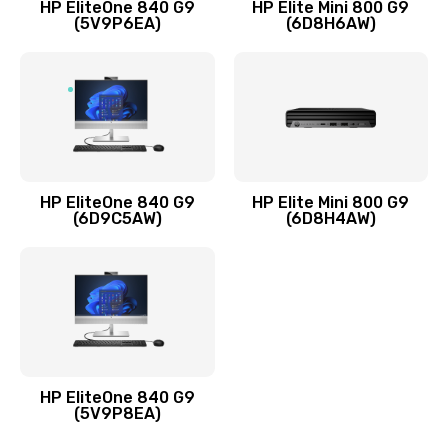
HP EliteOne 840 G9
HP Elite Mini 800 G9
(5V9P6EA)
(6D8H6AW)
Замена разъёмов (HDMI, DVI, Дисплей порта)
390 руб.
Заказать
Замена аккумулятора
620 руб.
HP EliteOne 840 G9
HP Elite Mini 800 G9
Заказать
(6D9C5AW)
(6D8H4AW)
Замена клавиатуры
990 руб.
Заказать
Замена жесткого диска
HP EliteOne 840 G9
745 руб.
(5V9P8EA)
Заказать