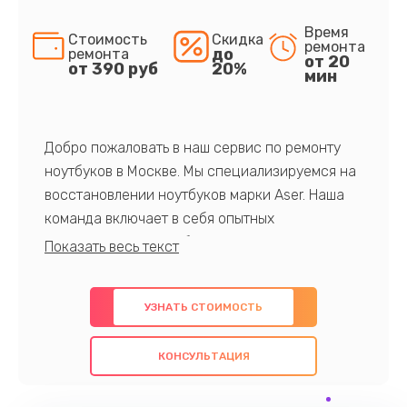
Время
Стоимость
Скидка
ремонта
до
ремонта
от 20
от 390 руб
20%
мин
Добро пожаловать в наш сервис по ремонту
ноутбуков в Москве. Мы специализируемся на
восстановлении ноутбуков марки Aser. Наша
команда включает в себя опытных
профессионалов с обширными знаниями и
многолетним опытом в данной области. Мы
предлагаем быстрый и качественный ремонт с
УЗНАТЬ СТОИМОСТЬ
использованием оригинальных компонентов, а
также гарантируем качество всех
КОНСУЛЬТАЦИЯ
проведенных работ. Наша цель - предоставить
клиентам надежное и профессиональное