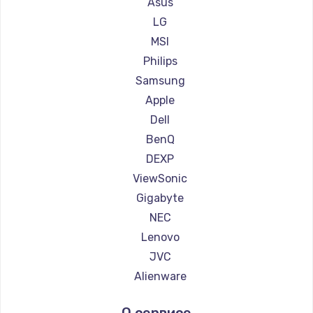
Asus
Ремонт мониторов Ardor
LG
Ремонт мониторов Machenike
MSI
Ремонт мониторов iru
Philips
Ремонт мониторов Titan Army
Samsung
Ремонт мониторов iFFALCON
Apple
Ремонт мониторов Dahua
Dell
BenQ
DEXP
ViewSonic
Gigabyte
NEC
Lenovo
JVC
Alienware
Aorus
О сервисе