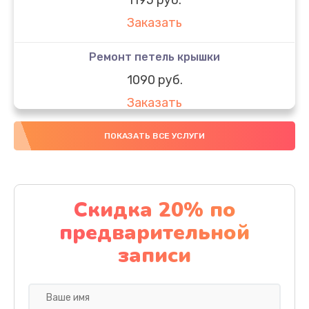
Заказать
Ремонт петель крышки
1090 руб.
Заказать
Замена вебкамеры
ПОКАЗАТЬ ВСЕ УСЛУГИ
1495 руб.
Заказать
Скидка 20% по
Установка драйверов
предварительной
1000 руб.
записи
Заказать
Замена SSD