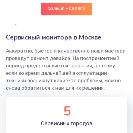
БОЛЬШЕ МОДЕЛЕЙ
Ремонт цепей питания
2500 руб.
Заказать
Сервисный монитора в Москве
Замена видеокарты
Аккуратно, быстро и качественно наши мастера
2045 руб.
проведут ремонт девайса. На постремонтный
период предоставляется гарантия, поэтому
Заказать
если во время дальнейшей эксплуатации
техники возникнут какие-то проблемы, можно
Ремонт разъема питания
снова обратиться к нам для их решения.
1090 руб.
Заказать
5
Замена видеочипа
Сервисных
городов
2745 руб.