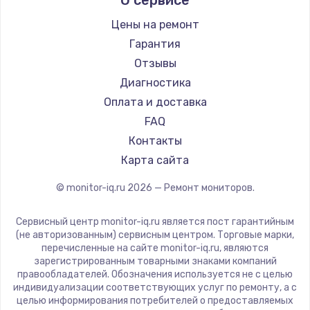
Thunderobot
Hisense
Цены на ремонт
АОС
Гарантия
Ardor
Отзывы
Machenike
Диагностика
iru
Оплата и доставка
Titan Army
FAQ
iFFALCON
Контакты
Dahua
Карта сайта
© monitor-iq.ru
2026
— Ремонт мониторов.
Сервисный центр monitor-iq.ru является пост гарантийным
(не авторизованным) сервисным центром. Торговые марки,
перечисленные на сайте monitor-iq.ru, являются
зарегистрированным товарными знаками компаний
правообладателей. Обозначения используется не с целью
индивидуализации соответствующих услуг по ремонту, а с
целью информирования потребителей о предоставляемых