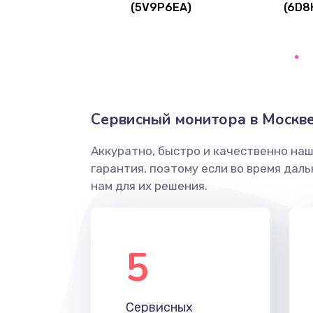
(5V9P6EA)
(6D8
Ремонт цепей питания
Замена видеокарты
Ремонт разъема питания
Сервисный монитора в Москв
Замена видеочипа
Аккуратно, быстро и качественно на
гарантия, поэтому если во время дал
Настройка BIOS
нам для их решения.
Ремонт подсветки
5
Настройка ОС
Чистка от пыли
Сервисных