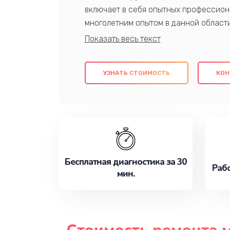
включает в себя опытных профессион
многолетним опытом в данной област
качественный ремонт с использовани
гарантируем качество всех проведенн
клиентам надежное и профессиональн
УЗНАТЬ СТОИМОСТЬ
КОН
потребности наилучшим образом. Не 
сейчас!
Бесплатная диагностика за 30
Рабо
мин.