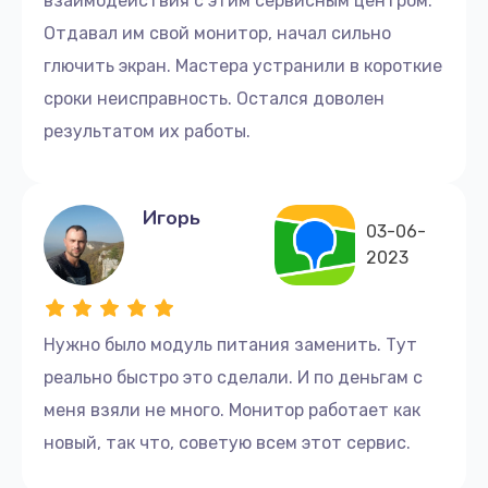
взаимодействия с этим сервисным центром.
Свяжитесь с нами и получите помощь.
Отдавал им свой монитор, начал сильно
Если вы заметили сбои в работе монитора, не
глючить экран. Мастера устранили в короткие
откладывайте ремонт, а как можно скорее
сроки неисправность. Остался доволен
обратитесь к нам. Мы приведем ваш монитор в
результатом их работы.
рабочее состояние.
Для заказа услуг по ремонту свяжитесь с нами по
телефону:+7 (499) 229-21-87 или приходите в
Игорь
03-06-
сервисный центр по адресу: улица Серпуховский
2023
Вал, 21к4
Мы ценим ваше время, поэтому обещаем быстрый и
качественный ремонт монитора Dell. Доверьтесь
Нужно было модуль питания заменить. Тут
нам и получите надежное обслуживание с
реально быстро это сделали. И по деньгам с
гарантией.
меня взяли не много. Монитор работает как
новый, так что, советую всем этот сервис.