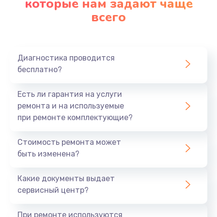
которые нам задают чаще
Механические повреждения
всего
Попадание влаги, пыли, остатков пищи
Ошибки пользователя.
Осознавая эти потенциальные проблемы, вы
Диагностика проводится
можете помочь Монитору избежать серьезных
бесплатно?
поломок. избежать их.
Есть ли гарантия на услуги
Все эти проблемы приводят к таким
ремонта и на используемые
неисправностям, как:
при ремонте комплектующие?
Проблемы с программным обеспечением.
Проблемы с оборудованием и компонентами
Стоимость ремонта может
Разрушение портов и разъемов.
быть изменена?
Если вы обнаружили, что с вашим монитором что-
Какие документы выдает
то не так, нужно найти сервисный центр с
сервисный центр?
хорошей репутацией, чтобы устранить проблему.
Наш сервисный центр в Москве оказывает услуги
При ремонте используются