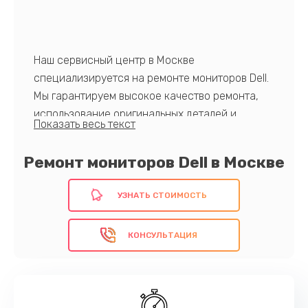
Наш сервисный центр в Москве
специализируется на ремонте мониторов Dell.
Мы гарантируем высокое качество ремонта,
использование оригинальных деталей и
современного оборудования. Кроме того, мы
предлагаем выезд мастера на дом или в офис,
Ремонт мониторов Dell в Москве
что делает процесс ремонта максимально
удобным для клиента. Ваш монитор будет
УЗНАТЬ СТОИМОСТЬ
работать как новый.
КОНСУЛЬТАЦИЯ
Обратитесь к нам прямо сейчас!