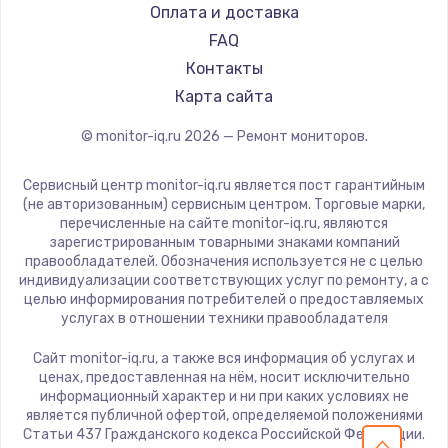
iru
Оплата и доставка
Titan Army
FAQ
iFFALCON
Контакты
Dahua
Карта сайта
© monitor-iq.ru
2026
— Ремонт мониторов.
Сервисный центр monitor-iq.ru является пост гарантийным
(не авторизованным) сервисным центром. Торговые марки,
перечисленные на сайте monitor-iq.ru, являются
зарегистрированным товарными знаками компаний
правообладателей. Обозначения используется не с целью
индивидуализации соответствующих услуг по ремонту, а с
целью информирования потребителей о предоставляемых
услугах в отношении техники правообладателя
Сайт monitor-iq.ru, а также вся информация об услугах и
ценах, предоставленная на нём, носит исключительно
информационный характер и ни при каких условиях не
является публичной офертой, определяемой положениями
Статьи 437 Гражданского кодекса Российской Федерации.