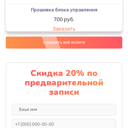
Прошивка блока управления
700 руб.
Заказать
Замена электронных компонентов
ПОКАЗАТЬ ВСЕ УСЛУГИ
1900 руб.
Заказать
Скидка 20% по
Ремонт блока управления
предварительной
700 руб.
записи
Заказать
Замена кнопок управления
600 руб.