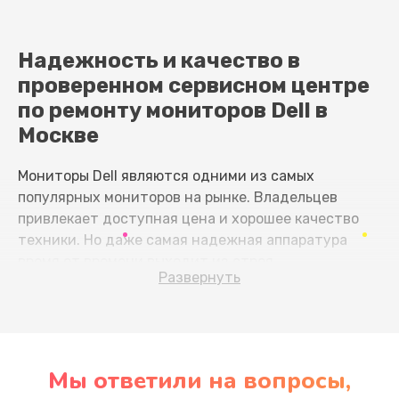
Надежность и качество в
проверенном сервисном центре
по ремонту мониторов Dell в
Москве
Mониторы Dell являются одними из самых
популярных мониторов на рынке. Владельцев
привлекает доступная цена и хорошее качество
техники. Но даже самая надежная аппаратура
время от времени выходит из строя.
Развернуть
Монитор Dell- сложное и чувствительное
устройство. Множество факторов влияет на его
работоспособность. Вот некоторые причины:
Мы ответили на вопросы,
Перегрев.