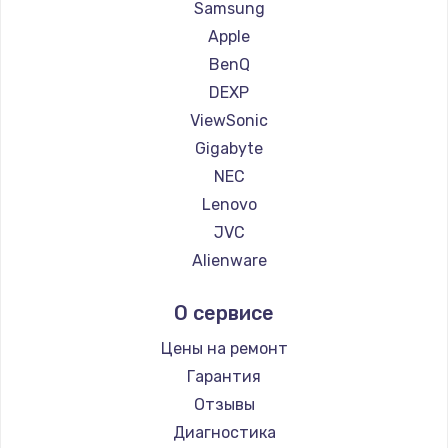
Ремонт мониторов iFFALCON
Samsung
Ремонт мониторов Dahua
Apple
BenQ
DEXP
ViewSonic
Gigabyte
NEC
Lenovo
JVC
Alienware
Aorus
О сервисе
Thunderobot
Hisense
Цены на ремонт
АОС
Гарантия
Ardor
Отзывы
Machenike
Диагностика