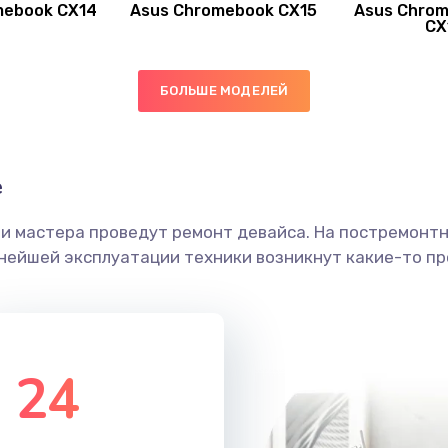
mebook CX14
Asus Chromebook CX15
Asus Chrom
60 мин
3 года
CX
60 мин
3 года
БОЛЬШЕ МОДЕЛЕЙ
50 мин
2 года
е
20 мин
3 года
ши мастера проведут ремонт девайса. На постремонт
60 мин
2 года
ьнейшей эксплуатации техники возникнут какие-то пр
60 мин
3 года
20 мин
2 года
24
20 мин
2 года