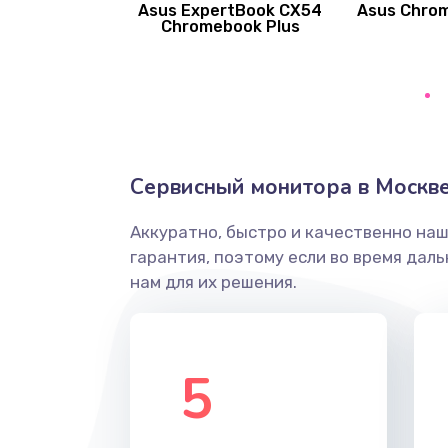
Asus ExpertBook CX54
Asus Chro
Замена вибромотора
Chromebook Plus
Замена голосового динамика
Замена основной камеры
Сервисный монитора в Москв
Замена элемента
Аккуратно, быстро и качественно на
Замена материнской платы
гарантия, поэтому если во время дал
нам для их решения.
Замена клавиатуры
Замена корпуса
5
Замена тачпада