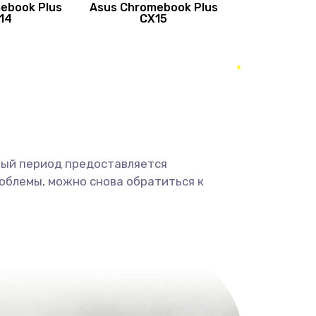
ebook Plus
Asus Chromebook Plus
890 руб.
Заказать
14
CX15
490 руб.
Заказать
490 руб.
Заказать
1190 руб.
Заказать
ный период предоставляется
1330 руб.
Заказать
облемы, можно снова обратиться к
1190 руб.
Заказать
890 руб.
Заказать
1330 руб.
Заказать