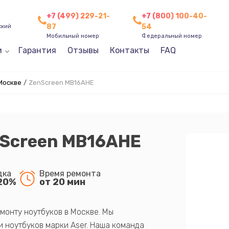
+7 (499) 229-21-
+7 (800) 100-40-
87
54
ский
Мобильный номер
Федеральный номер
и
Гарантия
Отзывы
Контакты
FAQ
Москве
/
ZenScreen MB16AHE
nScreen MB16AHE
дка
Время ремонта
20%
от 20 мин
монту ноутбуков в Москве. Мы
 ноутбуков марки Aser. Наша команда