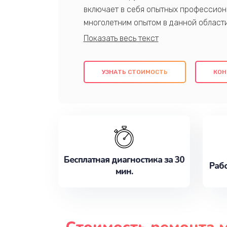
включает в себя опытных профессион
многолетним опытом в данной област
качественный ремонт с использовани
гарантируем качество всех проведенн
клиентам надежное и профессиональн
УЗНАТЬ СТОИМОСТЬ
КОН
потребности наилучшим образом. Не 
сейчас!
Бесплатная диагностика за 30
Рабо
мин.