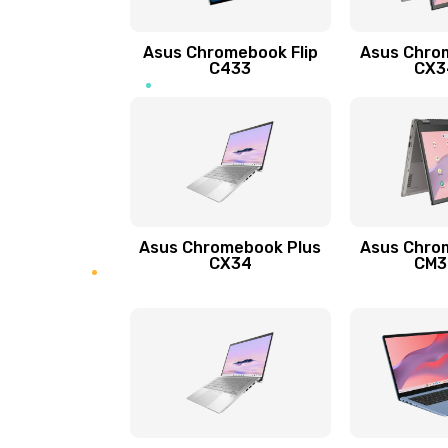
Защита гидрогелевой пленкой
Asus Chromebook Flip
Asus Chro
Замена экрана
C433
CX34
Замена аккумулятора
Замена задней крышки
Обновление ПО
Asus Chromebook Plus
Asus Chro
CX34
CM34
Замена стекла
Замена датчика приближения
Замена антенны