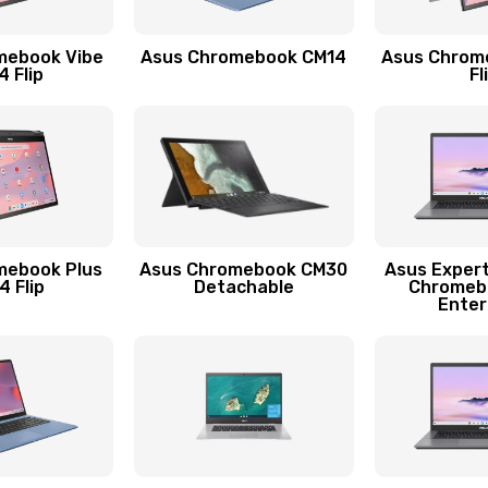
60 мин
3 года
mebook Vibe
Asus Chromebook CM14
Asus Chrom
60 мин
2 года
 Flip
Fl
30 мин
2 года
20 мин
2 года
40 мин
1 год
mebook Plus
Asus Chromebook CM30
Asus Exper
 Flip
Detachable
Chromeb
Enter
60 мин
2 года
60 мин
3 года
30 мин
3 года