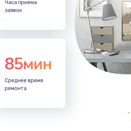
Часа приема
20 мин
3 года
заявок
40 мин
2 года
50 мин
1 год
85мин
60 мин
3 года
20 мин
3 года
Среднее время
ремонта
30 мин
3 года
30 мин
1 год
50 мин
2 года