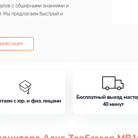
алов с обширными знаниями и
и. Мы предлагаем быстрый и
ем оригинальных компонентов, а также
ых работ. Наша цель - предоставить
ое обслуживание, удовлетворяя их
СУЛЬТАЦИЯ
медлите записаться на ремонт уже
Бесплатный выезд масте
таем с юр. и физ. лицами
40 минут