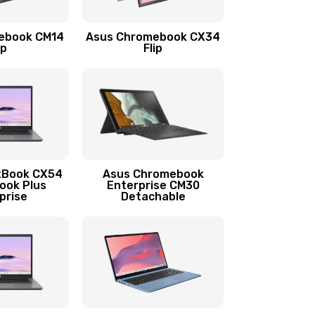
1290 руб.
Заказать
ebook CM14
Asus Chromebook CX34
1145 руб.
Заказать
ip
Flip
890 руб.
Заказать
490 руб.
Заказать
890 руб.
Заказать
tBook CX54
Asus Chromebook
ook Plus
Enterprise CM30
prise
Detachable
990 руб.
Заказать
890 руб.
Заказать
390 руб.
Заказать