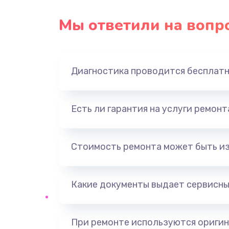
Замена USB порта
Мы ответили на вопр
Замена звуковой карты
Диагностика проводится бесплат
Замена оперативной памяти
Замена процессора
Есть ли гарантия на услуги ремон
Замена системы охлаждения
Стоимость ремонта может быть и
Замена термопасты
Какие документы выдает сервисны
Замена шлейфа матрицы
Замена северного моста
При ремонте используются оригин