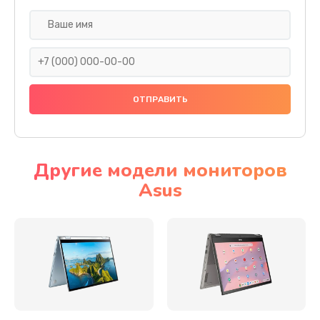
Замена разъема SIM
290 руб.
Заказать
Сбор/Разбор
1490 руб.
Заказать
Другие модели мониторов
Asus
Чистка динамика и микрофонов (с разбором)
1790 руб.
Заказать
Замена кнопки Home (домой)
890 руб.