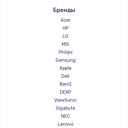
Замена HDMI
Ремонт мониторов Aorus
Бренды
Ремонт мониторов Thunderobot
600 руб.
Ремонт мониторов Hisense
Acer
Заказать
Ремонт мониторов АОС
HP
Ремонт мониторов Ardor
LG
Ремонт мониторов Machenike
MSI
Ремонт мониторов iru
Philips
Ремонт мониторов Titan Army
Samsung
Ремонт мониторов iFFALCON
Apple
Ремонт мониторов Dahua
Dell
BenQ
DEXP
ViewSonic
Gigabyte
NEC
Lenovo