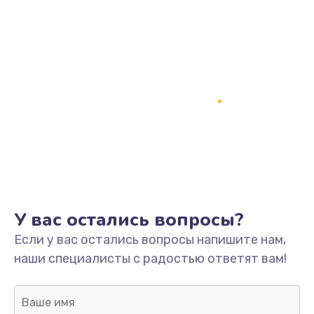
Заказать
Замена процессора
1800 руб.
Заказать
Замена системы охлаждения
1500 руб.
Заказать
Замена термопасты
У вас остались вопросы?
995 руб.
Если у вас остались вопросы напишите нам,
Заказать
наши специалисты с радостью ответят вам!
Замена шлейфа матрицы
960 руб.