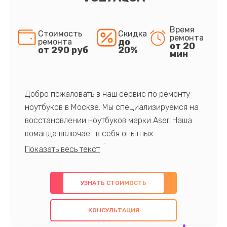
Время
Стоимость
Скидка
ремонта
до
ремонта
от 20
от 290 руб
20%
мин
Добро пожаловать в наш сервис по ремонту
ноутбуков в Москве. Мы специализируемся на
восстановлении ноутбуков марки Aser. Наша
команда включает в себя опытных
профессионалов с обширными знаниями и
многолетним опытом в данной области. Мы
предлагаем быстрый и качественный ремонт с
УЗНАТЬ СТОИМОСТЬ
использованием оригинальных компонентов, а
также гарантируем качество всех
КОНСУЛЬТАЦИЯ
проведенных работ. Наша цель - предоставить
клиентам надежное и профессиональное