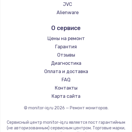
JVC
Alienware
Aorus
О сервисе
Thunderobot
Hisense
Цены на ремонт
АОС
Гарантия
Ardor
Отзывы
Machenike
Диагностика
iru
Оплата и доставка
Titan Army
FAQ
iFFALCON
Контакты
Dahua
Карта сайта
© monitor-iq.ru
2026
— Ремонт мониторов.
Сервисный центр monitor-iq.ru является пост гарантийным
(не авторизованным) сервисным центром. Торговые марки,