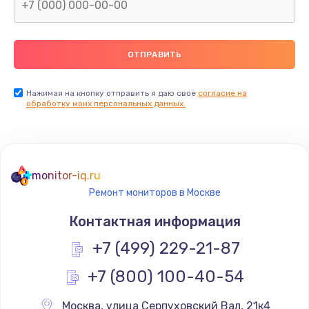
Замена северного моста
2600 руб.
Заказать
Нажимая на кнопку отправить я даю свое
согласие на
Замена видеочипа
обработку моих персональных данных.
2745 руб.
Заказать
monitor-iq.ru
Ремонт разъема питания
Ремонт мониторов в Москве
745 руб.
Контактная информация
Заказать
+7 (499) 229-21-87
Замена видеокарты
+7 (800) 100-40-54
1600 руб.
Заказать
Москва
,
 улица Серпуховский Вал, 21к4