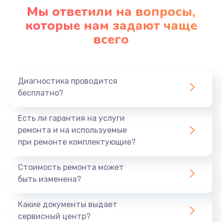
1090 руб.
Мы ответили на вопросы,
Заказать
которые нам задают чаще
всего
Ремонт подсветки
1200 руб.
Заказать
Диагностика проводится
бесплатно?
Настройка BIOS
Есть ли гарантия на услуги
930 руб.
ремонта и на используемые
Заказать
при ремонте комплектующие?
Замена SSD
Стоимость ремонта может
1045 руб.
быть изменена?
Заказать
Какие документы выдает
сервисный центр?
Восстановление данных