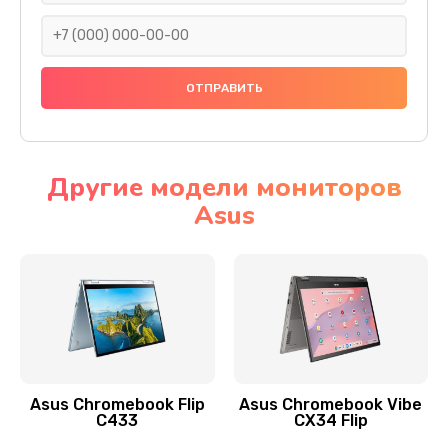
290 руб.
Заказать
Сбор/Разбор
1490 руб.
Заказать
Другие модели мониторов
Asus
Чистка динамика и микрофонов (с разбором)
1790 руб.
Заказать
Замена кнопки Home (домой)
890 руб.
Заказать
Asus Chromebook Flip
Asus Chromebook Vibe
C433
CX34 Flip
Замена сканера отпечатка