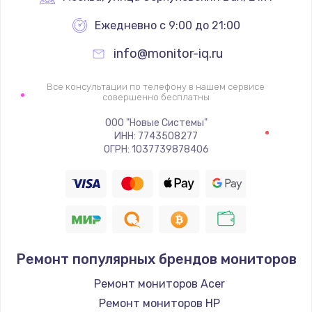
Ежедневно с 9:00 до 21:00
Ремонт цепей питания
2500 руб.
info@monitor-iq.ru
Заказать
Все консультации по телефону в нашем сервисе
совершенно бесплатны
Замена жесткого диска
ООО "Новые Системы"
750 руб.
ИНН: 7743508277
ОГРН: 1037739878406
Заказать
Установка драйверов
725 руб.
Заказать
Ремонт популярных брендов мониторов
Замена вебкамеры
Ремонт мониторов Acer
1260 руб.
Ремонт мониторов HP