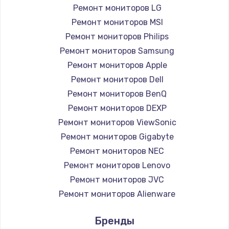
Заказать
Ремонт мониторов LG
Ремонт мониторов MSI
Ремонт петель крышки
Ремонт мониторов Philips
990 руб.
Ремонт мониторов Samsung
Заказать
Ремонт мониторов Apple
Ремонт мониторов Dell
Настройка Wi-Fi
Ремонт мониторов BenQ
1030 руб.
Ремонт мониторов DEXP
Заказать
Ремонт мониторов ViewSonic
Ремонт мониторов Gigabyte
Замена шим-контроллера
Ремонт мониторов NEC
3900 руб.
Ремонт мониторов Lenovo
Ремонт мониторов JVC
Заказать
Ремонт мониторов Alienware
Замена HDMI
Ремонт мониторов Aorus
Бренды
Ремонт мониторов Thunderobot
600 руб.