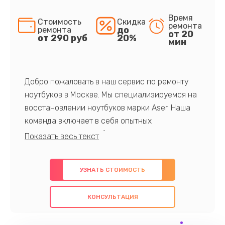
Время
Стоимость
Скидка
ремонта
до
ремонта
от 20
от 290 руб
20%
мин
Добро пожаловать в наш сервис по ремонту
ноутбуков в Москве. Мы специализируемся на
восстановлении ноутбуков марки Aser. Наша
команда включает в себя опытных
профессионалов с обширными знаниями и
многолетним опытом в данной области. Мы
предлагаем быстрый и качественный ремонт с
УЗНАТЬ СТОИМОСТЬ
использованием оригинальных компонентов, а
также гарантируем качество всех
КОНСУЛЬТАЦИЯ
проведенных работ. Наша цель - предоставить
клиентам надежное и профессиональное