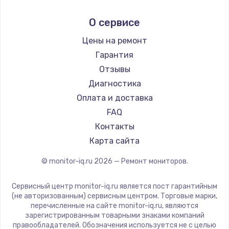
Aorus
О сервисе
Thunderobot
Hisense
Цены на ремонт
АОС
Гарантия
Ardor
Отзывы
Machenike
Диагностика
iru
Оплата и доставка
Titan Army
FAQ
iFFALCON
Контакты
Dahua
Карта сайта
© monitor-iq.ru
2026
— Ремонт мониторов.
Сервисный центр monitor-iq.ru является пост гарантийным
(не авторизованным) сервисным центром. Торговые марки,
перечисленные на сайте monitor-iq.ru, являются
зарегистрированным товарными знаками компаний
правообладателей. Обозначения используется не с целью