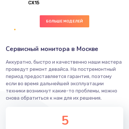
CX15
Замена вибромотора
БОЛЬШЕ МОДЕЛЕЙ
890 руб.
Заказать
Замена голосового динамика
Сервисный монитора в Москве
490 руб.
Аккуратно, быстро и качественно наши мастера
Заказать
проведут ремонт девайса. На постремонтный
период предоставляется гарантия, поэтому
Замена основной камеры
если во время дальнейшей эксплуатации
490 руб.
техники возникнут какие-то проблемы, можно
снова обратиться к нам для их решения.
Заказать
Замена элемента
5
1190 руб.