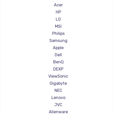
Ремонт мониторов Hisense
Acer
Заказать
Ремонт мониторов АОС
HP
Ремонт мониторов Ardor
LG
Ремонт мониторов Machenike
MSI
Ремонт мониторов iru
Philips
Ремонт мониторов Titan Army
Samsung
Ремонт мониторов iFFALCON
Apple
Ремонт мониторов Dahua
Dell
BenQ
DEXP
ViewSonic
Gigabyte
NEC
Lenovo
JVC
Alienware