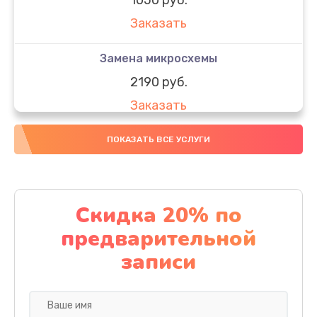
Заказать
Замена микросхемы
2190 руб.
Заказать
Замена передней камеры
ПОКАЗАТЬ ВСЕ УСЛУГИ
490 руб.
Заказать
Скидка 20% по
Замена полифонического динамика
предварительной
390 руб.
записи
Заказать
Замена разъема SIM