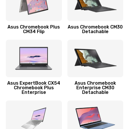
Защита гидрогелевой пленкой
1290 руб.
Заказать
Asus Chromebook Plus
Asus Chromebook CM30
CM34 Flip
Detachable
Замена экрана
1145 руб.
Заказать
Замена аккумулятора
890 руб.
Asus ExpertBook CX54
Asus Chromebook
Chromebook Plus
Enterprise CM30
Заказать
Enterprise
Detachable
Замена задней крышки
490 руб.
Заказать