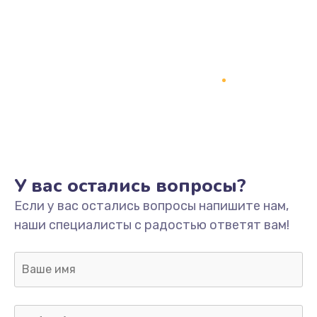
Замена процессора
1800 руб.
Заказать
Замена системы охлаждения
1500 руб.
Заказать
Замена термопасты
У вас остались вопросы?
995 руб.
Если у вас остались вопросы напишите нам,
Заказать
наши специалисты с радостью ответят вам!
Замена шлейфа матрицы
960 руб.
Заказать