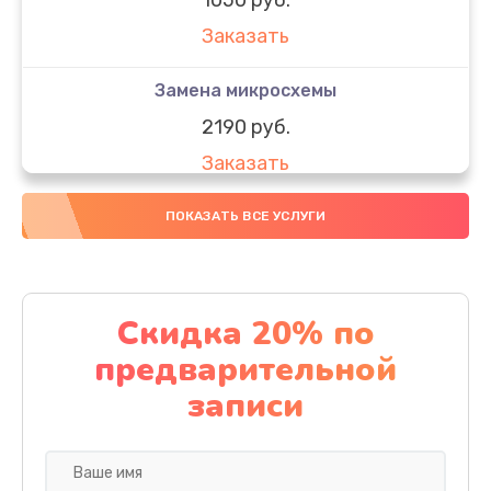
Заказать
Замена микросхемы
2190 руб.
Заказать
Замена передней камеры
ПОКАЗАТЬ ВСЕ УСЛУГИ
490 руб.
Заказать
Скидка 20% по
Замена полифонического динамика
предварительной
390 руб.
записи
Заказать
Замена разъема SIM