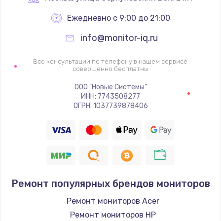
Ежедневно с 9:00 до 21:00
Ремонт цепей питания
2500 руб.
info@monitor-iq.ru
Заказать
Все консультации по телефону в нашем сервисе
совершенно бесплатны
Замена жесткого диска
ООО "Новые Системы"
750 руб.
ИНН: 7743508277
ОГРН: 1037739878406
Заказать
Установка драйверов
725 руб.
Заказать
Ремонт популярных брендов мониторов
Замена вебкамеры
Ремонт мониторов Acer
1260 руб.
Ремонт мониторов HP