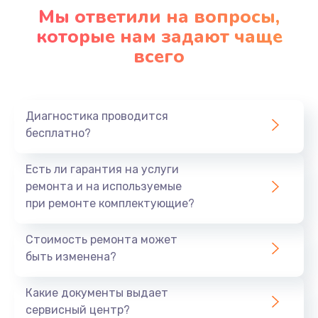
1090 руб.
Мы ответили на вопросы,
Заказать
которые нам задают чаще
всего
Ремонт подсветки
1200 руб.
Заказать
Диагностика проводится
бесплатно?
Настройка BIOS
Есть ли гарантия на услуги
930 руб.
ремонта и на используемые
Заказать
при ремонте комплектующие?
Замена SSD
Стоимость ремонта может
1045 руб.
быть изменена?
Заказать
Какие документы выдает
сервисный центр?
Восстановление данных