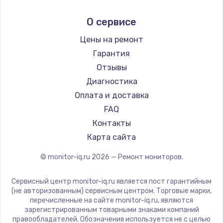
Aorus
О сервисе
Thunderobot
Hisense
Цены на ремонт
АОС
Гарантия
Ardor
Отзывы
Machenike
Диагностика
iru
Оплата и доставка
Titan Army
FAQ
iFFALCON
Контакты
Dahua
Карта сайта
© monitor-iq.ru
2026
— Ремонт мониторов.
Сервисный центр monitor-iq.ru является пост гарантийным
(не авторизованным) сервисным центром. Торговые марки,
перечисленные на сайте monitor-iq.ru, являются
зарегистрированным товарными знаками компаний
правообладателей. Обозначения используется не с целью