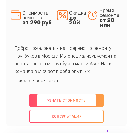
Время
Стоимость
Скидка
ремонта
до
ремонта
от 20
от 290 руб
20%
мин
Добро пожаловать в наш сервис по ремонту
ноутбуков в Москве. Мы специализируемся на
восстановлении ноутбуков марки Aser. Наша
команда включает в себя опытных
профессионалов с обширными знаниями и
многолетним опытом в данной области. Мы
предлагаем быстрый и качественный ремонт с
УЗНАТЬ СТОИМОСТЬ
использованием оригинальных компонентов, а
также гарантируем качество всех
КОНСУЛЬТАЦИЯ
проведенных работ. Наша цель - предоставить
клиентам надежное и профессиональное