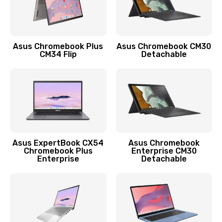
Защита гидрогелевой пленкой
1290 руб.
Заказать
Asus Chromebook Plus
Asus Chromebook CM30
CM34 Flip
Detachable
Замена экрана
1145 руб.
Заказать
Замена аккумулятора
890 руб.
Asus ExpertBook CX54
Asus Chromebook
Chromebook Plus
Enterprise CM30
Заказать
Enterprise
Detachable
Замена задней крышки
490 руб.
Заказать