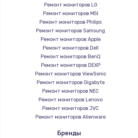
Заказать
Ремонт мониторов LG
Ремонт мониторов MSI
Ремонт петель крышки
Ремонт мониторов Philips
990 руб.
Ремонт мониторов Samsung
Заказать
Ремонт мониторов Apple
Ремонт мониторов Dell
Настройка Wi-Fi
Ремонт мониторов BenQ
1030 руб.
Ремонт мониторов DEXP
Заказать
Ремонт мониторов ViewSonic
Ремонт мониторов Gigabyte
Замена шим-контроллера
Ремонт мониторов NEC
3900 руб.
Ремонт мониторов Lenovo
Ремонт мониторов JVC
Заказать
Ремонт мониторов Alienware
Замена HDMI
Ремонт мониторов Aorus
Бренды
Ремонт мониторов Thunderobot
600 руб.