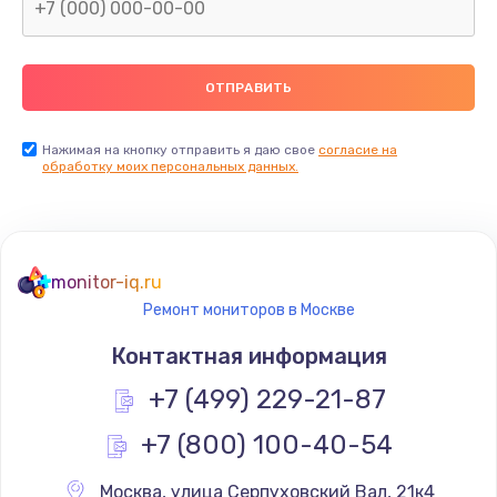
Замена северного моста
2600 руб.
Заказать
Нажимая на кнопку отправить я даю свое
согласие на
Замена видеочипа
обработку моих персональных данных.
2745 руб.
Заказать
monitor-iq.ru
Ремонт разъема питания
Ремонт мониторов в Москве
745 руб.
Контактная информация
Заказать
+7 (499) 229-21-87
Замена видеокарты
+7 (800) 100-40-54
1600 руб.
Заказать
Москва
,
 улица Серпуховский Вал, 21к4