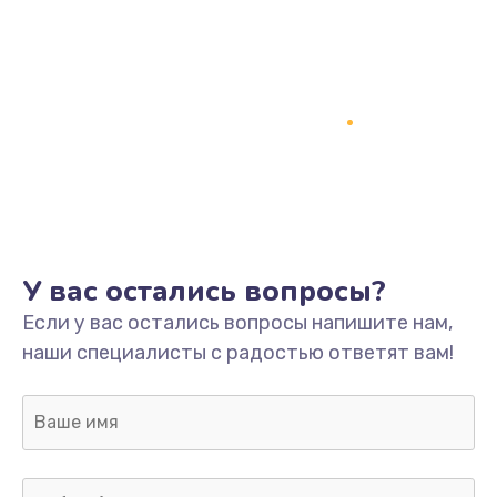
Замена процессора
1800 руб.
Заказать
Замена системы охлаждения
1500 руб.
Заказать
Замена термопасты
У вас остались вопросы?
995 руб.
Если у вас остались вопросы напишите нам,
Заказать
наши специалисты с радостью ответят вам!
Замена шлейфа матрицы
960 руб.
Заказать