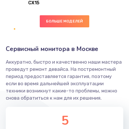
CX15
Замена вибромотора
БОЛЬШЕ МОДЕЛЕЙ
890 руб.
Заказать
Замена голосового динамика
Сервисный монитора в Москве
490 руб.
Аккуратно, быстро и качественно наши мастера
Заказать
проведут ремонт девайса. На постремонтный
период предоставляется гарантия, поэтому
Замена основной камеры
если во время дальнейшей эксплуатации
490 руб.
техники возникнут какие-то проблемы, можно
снова обратиться к нам для их решения.
Заказать
Замена элемента
5
1190 руб.