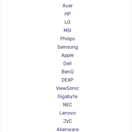
Ремонт мониторов Hisense
Acer
Заказать
Ремонт мониторов АОС
HP
Ремонт мониторов Ardor
LG
Ремонт мониторов Machenike
MSI
Ремонт мониторов iru
Philips
Ремонт мониторов Titan Army
Samsung
Ремонт мониторов iFFALCON
Apple
Ремонт мониторов Dahua
Dell
BenQ
DEXP
ViewSonic
Gigabyte
NEC
Lenovo
JVC
Alienware