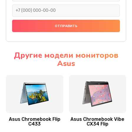
290 руб.
Заказать
Сбор/Разбор
1490 руб.
Заказать
Другие модели мониторов
Asus
Чистка динамика и микрофонов (с разбором)
1790 руб.
Заказать
Замена кнопки Home (домой)
890 руб.
Заказать
Asus Chromebook Flip
Asus Chromebook Vibe
C433
CX34 Flip
Замена сканера отпечатка