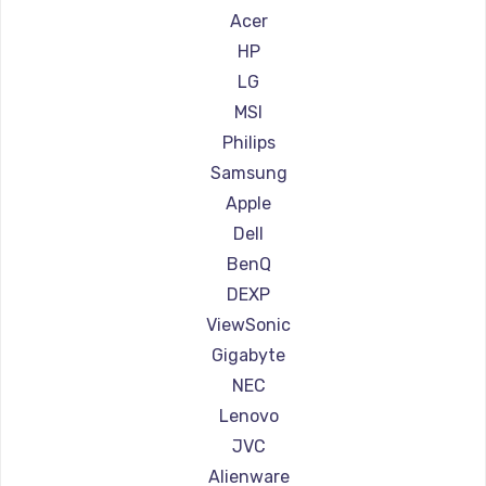
Ремонт мониторов Hisense
Acer
Заказать
Ремонт мониторов АОС
HP
Ремонт мониторов Ardor
LG
Ремонт мониторов Machenike
MSI
Ремонт мониторов iru
Philips
Ремонт мониторов Titan Army
Samsung
Ремонт мониторов iFFALCON
Apple
Ремонт мониторов Dahua
Dell
BenQ
DEXP
ViewSonic
Gigabyte
NEC
Lenovo
JVC
Alienware