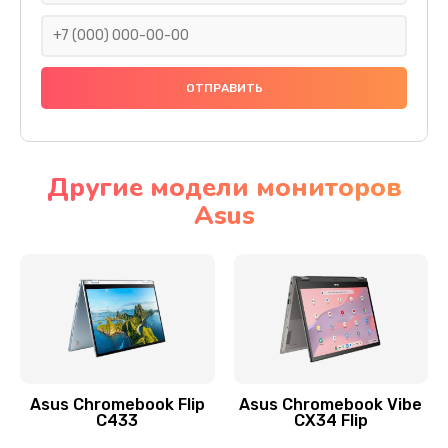
290 руб.
Заказать
Сбор/Разбор
1490 руб.
Заказать
Другие модели мониторов
Asus
Чистка динамика и микрофонов (с разбором)
1790 руб.
Заказать
Замена кнопки Home (домой)
890 руб.
Заказать
Asus Chromebook Flip
Asus Chromebook Vibe
C433
CX34 Flip
Замена сканера отпечатка