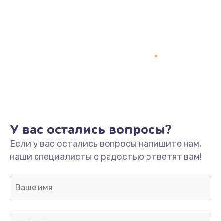
Замена процессора
1800 руб.
Заказать
Замена системы охлаждения
1500 руб.
Заказать
Замена термопасты
У вас остались вопросы?
995 руб.
Если у вас остались вопросы напишите нам,
Заказать
наши специалисты с радостью ответят вам!
Замена шлейфа матрицы
960 руб.
Заказать