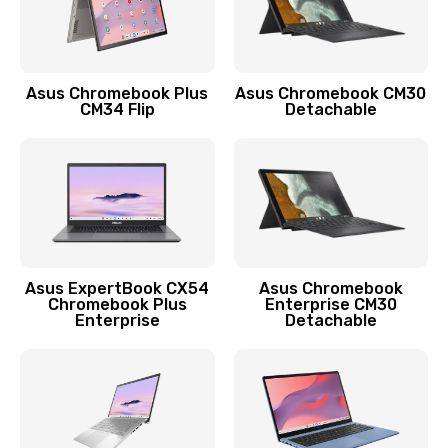
Защита гидрогелевой пленкой
1290 руб.
Заказать
Asus Chromebook Plus
Asus Chromebook CM30
CM34 Flip
Detachable
Замена экрана
1145 руб.
Заказать
Замена аккумулятора
890 руб.
Asus ExpertBook CX54
Asus Chromebook
Chromebook Plus
Enterprise CM30
Заказать
Enterprise
Detachable
Замена задней крышки
490 руб.
Заказать