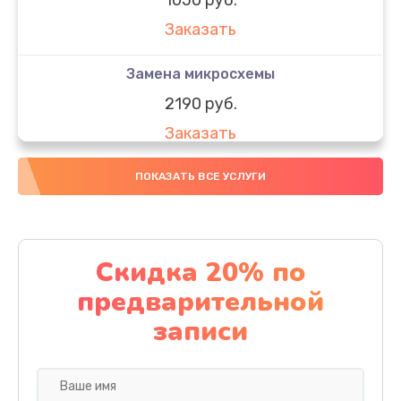
Заказать
Замена микросхемы
2190 руб.
Заказать
Замена передней камеры
ПОКАЗАТЬ ВСЕ УСЛУГИ
490 руб.
Заказать
Скидка 20% по
Замена полифонического динамика
предварительной
390 руб.
записи
Заказать
Замена разъема SIM