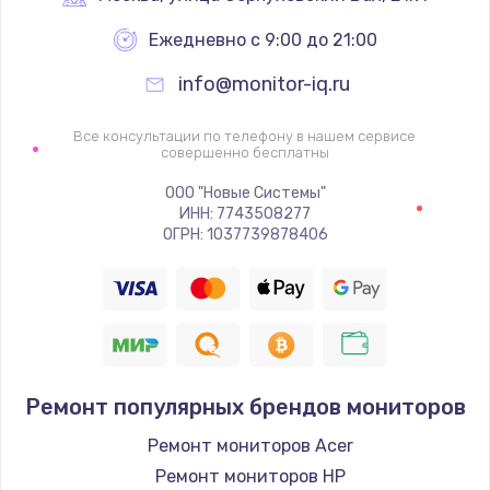
Ежедневно с 9:00 до 21:00
Ремонт цепей питания
2500 руб.
info@monitor-iq.ru
Заказать
Все консультации по телефону в нашем сервисе
совершенно бесплатны
Замена жесткого диска
ООО "Новые Системы"
750 руб.
ИНН: 7743508277
ОГРН: 1037739878406
Заказать
Установка драйверов
725 руб.
Заказать
Ремонт популярных брендов мониторов
Замена вебкамеры
Ремонт мониторов Acer
1260 руб.
Ремонт мониторов HP