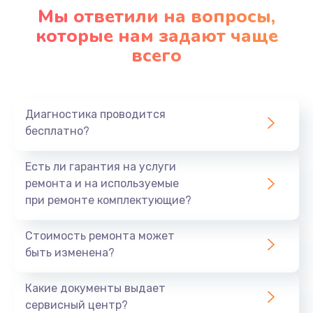
1090 руб.
Мы ответили на вопросы,
Заказать
которые нам задают чаще
всего
Ремонт подсветки
1200 руб.
Заказать
Диагностика проводится
бесплатно?
Настройка BIOS
Есть ли гарантия на услуги
930 руб.
ремонта и на используемые
Заказать
при ремонте комплектующие?
Замена SSD
Стоимость ремонта может
1045 руб.
быть изменена?
Заказать
Какие документы выдает
сервисный центр?
Восстановление данных