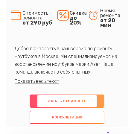
Время
Стоимость
Скидка
ремонта
до
ремонта
от 20
от 290 руб
20%
мин
Добро пожаловать в наш сервис по ремонту
ноутбуков в Москве. Мы специализируемся на
восстановлении ноутбуков марки Aser. Наша
команда включает в себя опытных
профессионалов с обширными знаниями и
многолетним опытом в данной области. Мы
предлагаем быстрый и качественный ремонт с
УЗНАТЬ СТОИМОСТЬ
использованием оригинальных компонентов, а
также гарантируем качество всех
КОНСУЛЬТАЦИЯ
проведенных работ. Наша цель - предоставить
клиентам надежное и профессиональное