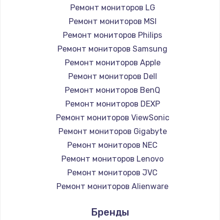
Заказать
Ремонт мониторов LG
Ремонт мониторов MSI
Ремонт петель крышки
Ремонт мониторов Philips
990 руб.
Ремонт мониторов Samsung
Заказать
Ремонт мониторов Apple
Ремонт мониторов Dell
Настройка Wi-Fi
Ремонт мониторов BenQ
1030 руб.
Ремонт мониторов DEXP
Заказать
Ремонт мониторов ViewSonic
Ремонт мониторов Gigabyte
Замена шим-контроллера
Ремонт мониторов NEC
3900 руб.
Ремонт мониторов Lenovo
Ремонт мониторов JVC
Заказать
Ремонт мониторов Alienware
Замена HDMI
Ремонт мониторов Aorus
Бренды
Ремонт мониторов Thunderobot
600 руб.