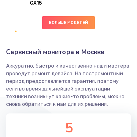
CX15
Замена вибромотора
БОЛЬШЕ МОДЕЛЕЙ
890 руб.
Заказать
Замена голосового динамика
Сервисный монитора в Москве
490 руб.
Аккуратно, быстро и качественно наши мастера
Заказать
проведут ремонт девайса. На постремонтный
период предоставляется гарантия, поэтому
Замена основной камеры
если во время дальнейшей эксплуатации
490 руб.
техники возникнут какие-то проблемы, можно
снова обратиться к нам для их решения.
Заказать
Замена элемента
5
1190 руб.