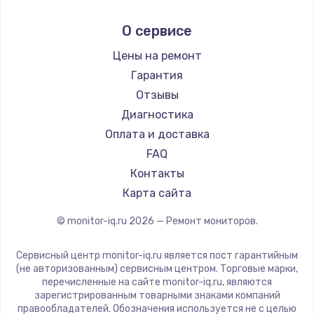
Aorus
О сервисе
Thunderobot
Hisense
Цены на ремонт
АОС
Гарантия
Ardor
Отзывы
Machenike
Диагностика
iru
Оплата и доставка
Titan Army
FAQ
iFFALCON
Контакты
Dahua
Карта сайта
© monitor-iq.ru
2026
— Ремонт мониторов.
Сервисный центр monitor-iq.ru является пост гарантийным
(не авторизованным) сервисным центром. Торговые марки,
перечисленные на сайте monitor-iq.ru, являются
зарегистрированным товарными знаками компаний
правообладателей. Обозначения используется не с целью