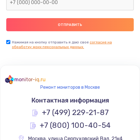
Замена северного моста
2600 руб.
Заказать
Нажимая на кнопку отправить я даю свое
согласие на
Замена видеочипа
обработку моих персональных данных.
2745 руб.
Заказать
monitor-iq.ru
Ремонт разъема питания
Ремонт мониторов в Москве
745 руб.
Контактная информация
Заказать
+7 (499) 229-21-87
Замена видеокарты
+7 (800) 100-40-54
1600 руб.
Заказать
Москва
,
 улица Серпуховский Вал, 21к4