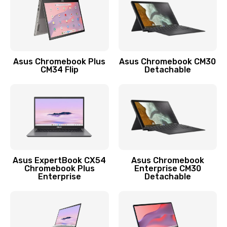
Защита гидрогелевой пленкой
1290 руб.
Заказать
Asus Chromebook Plus
Asus Chromebook CM30
CM34 Flip
Detachable
Замена экрана
1145 руб.
Заказать
Замена аккумулятора
890 руб.
Asus ExpertBook CX54
Asus Chromebook
Chromebook Plus
Enterprise CM30
Заказать
Enterprise
Detachable
Замена задней крышки
490 руб.