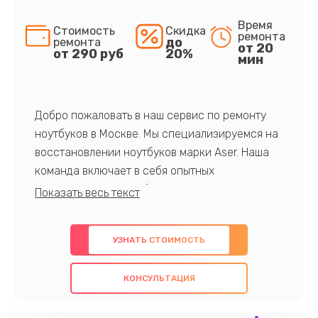
Время
Стоимость
Скидка
ремонта
до
ремонта
от 20
от 290 руб
20%
мин
Добро пожаловать в наш сервис по ремонту
ноутбуков в Москве. Мы специализируемся на
восстановлении ноутбуков марки Aser. Наша
команда включает в себя опытных
профессионалов с обширными знаниями и
многолетним опытом в данной области. Мы
предлагаем быстрый и качественный ремонт с
УЗНАТЬ СТОИМОСТЬ
использованием оригинальных компонентов, а
также гарантируем качество всех
КОНСУЛЬТАЦИЯ
проведенных работ. Наша цель - предоставить
клиентам надежное и профессиональное