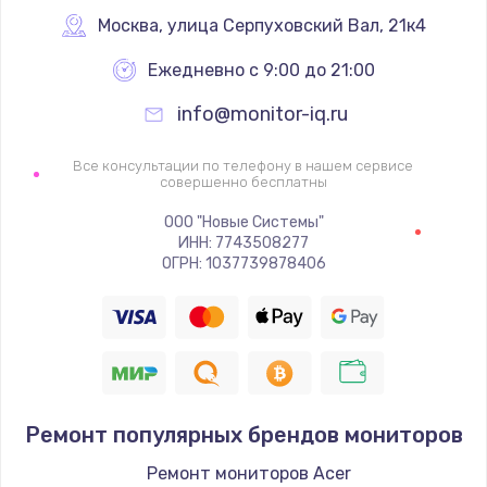
Заказать
Москва
,
 улица Серпуховский Вал, 21к4
Ежедневно с 9:00 до 21:00
Ремонт цепей питания
2500 руб.
info@monitor-iq.ru
Заказать
Все консультации по телефону в нашем сервисе
совершенно бесплатны
Замена жесткого диска
ООО "Новые Системы"
750 руб.
ИНН: 7743508277
ОГРН: 1037739878406
Заказать
Установка драйверов
725 руб.
Заказать
Ремонт популярных брендов мониторов
Замена вебкамеры
Ремонт мониторов Acer