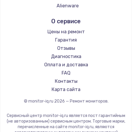
Alienware
Aorus
О сервисе
Thunderobot
Hisense
Цены на ремонт
АОС
Гарантия
Ardor
Отзывы
Machenike
Диагностика
iru
Оплата и доставка
Titan Army
FAQ
iFFALCON
Контакты
Dahua
Карта сайта
© monitor-iq.ru
2026
— Ремонт мониторов.
Сервисный центр monitor-iq.ru является пост гарантийным
(не авторизованным) сервисным центром. Торговые марки,
перечисленные на сайте monitor-iq.ru, являются