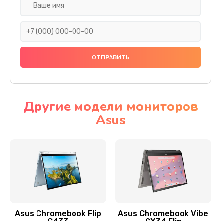
Замена разъема SIM
290 руб.
Заказать
Сбор/Разбор
1490 руб.
Заказать
Другие модели мониторов
Asus
Чистка динамика и микрофонов (с разбором)
1790 руб.
Заказать
Замена кнопки Home (домой)
890 руб.
Заказать
Asus Chromebook Flip
Asus Chromebook Vibe