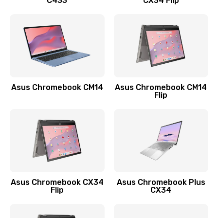
C433
CX34 Flip
Замена сканера отпечатка
790 руб.
Заказать
Замена разъема зарядки (питания)
390 руб.
Asus Chromebook CM14
Asus Chromebook CM14
Flip
Заказать
Замена разъёма наушников (гарнитуры)
390 руб.
Заказать
Замена кнопок громкости
Asus Chromebook CX34
Asus Chromebook Plus
Flip
CX34
390 руб.
Заказать