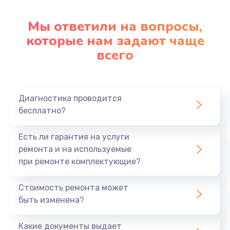
Настройка ОС
1090 руб.
Мы ответили на вопросы,
Заказать
которые нам задают чаще
всего
Ремонт подсветки
1200 руб.
Заказать
Диагностика проводится
бесплатно?
Настройка BIOS
Есть ли гарантия на услуги
930 руб.
ремонта и на используемые
Заказать
при ремонте комплектующие?
Замена SSD
Стоимость ремонта может
1045 руб.
быть изменена?
Заказать
Какие документы выдает