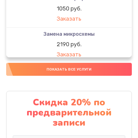
1050 руб.
Заказать
Замена микросхемы
2190 руб.
Заказать
Замена передней камеры
ПОКАЗАТЬ ВСЕ УСЛУГИ
490 руб.
Заказать
Скидка 20% по
Замена полифонического динамика
предварительной
390 руб.
записи
Заказать