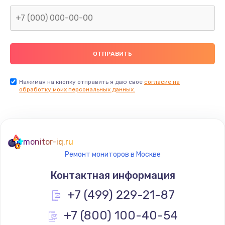
Заказать
Замена северного моста
2600 руб.
Заказать
Нажимая на кнопку отправить я даю свое
согласие на
Замена видеочипа
обработку моих персональных данных.
2745 руб.
Заказать
monitor-iq.ru
Ремонт разъема питания
Ремонт мониторов в Москве
745 руб.
Контактная информация
Заказать
+7 (499) 229-21-87
Замена видеокарты
+7 (800) 100-40-54
1600 руб.