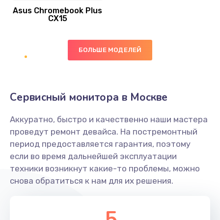
Asus Chromebook Plus
Заказать
CX15
Замена вибромотора
БОЛЬШЕ МОДЕЛЕЙ
890 руб.
Заказать
Замена голосового динамика
Сервисный монитора в Москве
490 руб.
Аккуратно, быстро и качественно наши мастера
Заказать
проведут ремонт девайса. На постремонтный
период предоставляется гарантия, поэтому
Замена основной камеры
если во время дальнейшей эксплуатации
490 руб.
техники возникнут какие-то проблемы, можно
снова обратиться к нам для их решения.
Заказать
Замена элемента
5