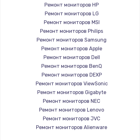
1260 руб.
Ремонт мониторов HP
Заказать
Ремонт мониторов LG
Ремонт мониторов MSI
Ремонт петель крышки
Ремонт мониторов Philips
990 руб.
Ремонт мониторов Samsung
Заказать
Ремонт мониторов Apple
Ремонт мониторов Dell
Настройка Wi-Fi
Ремонт мониторов BenQ
1030 руб.
Ремонт мониторов DEXP
Заказать
Ремонт мониторов ViewSonic
Ремонт мониторов Gigabyte
Замена шим-контроллера
Ремонт мониторов NEC
3900 руб.
Ремонт мониторов Lenovo
Ремонт мониторов JVC
Заказать
Ремонт мониторов Alienware
Замена HDMI
Ремонт мониторов Aorus