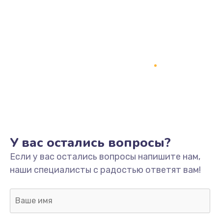
Замена процессора
1800 руб.
Заказать
Замена системы охлаждения
1500 руб.
Заказать
Замена термопасты
У вас остались вопросы?
995 руб.
Если у вас остались вопросы напишите нам,
Заказать
наши специалисты с радостью ответят вам!
Замена шлейфа матрицы
960 руб.