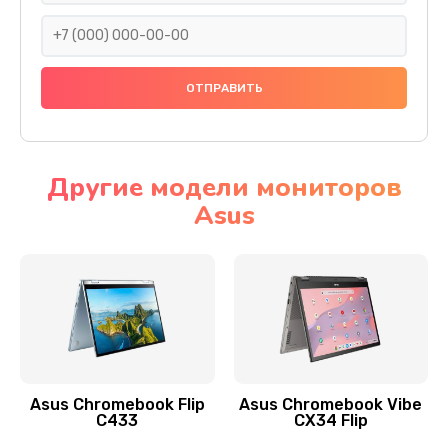
290 руб.
Заказать
Сбор/Разбор
1490 руб.
Заказать
Другие модели мониторов
Asus
Чистка динамика и микрофонов (с разбором)
1790 руб.
Заказать
Замена кнопки Home (домой)
890 руб.
Заказать
Asus Chromebook Flip
Asus Chromebook Vibe
C433
CX34 Flip
Замена сканера отпечатка