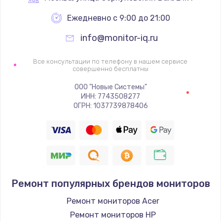
Ежедневно с 9:00 до 21:00
Ремонт цепей питания
2500 руб.
info@monitor-iq.ru
Заказать
Все консультации по телефону в нашем сервисе
совершенно бесплатны
Замена жесткого диска
ООО "Новые Системы"
750 руб.
ИНН: 7743508277
ОГРН: 1037739878406
Заказать
Установка драйверов
725 руб.
Заказать
Ремонт популярных брендов мониторов
Замена вебкамеры
Ремонт мониторов Acer
1260 руб.
Ремонт мониторов HP