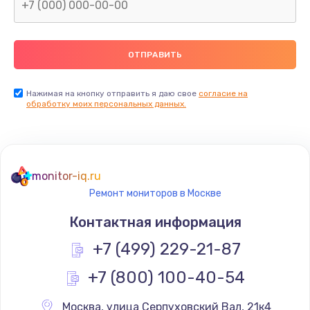
Замена северного моста
2600 руб.
Заказать
Нажимая на кнопку отправить я даю свое
согласие на
Замена видеочипа
обработку моих персональных данных.
2745 руб.
Заказать
monitor-iq.ru
Ремонт разъема питания
Ремонт мониторов в Москве
745 руб.
Контактная информация
Заказать
+7 (499) 229-21-87
Замена видеокарты
+7 (800) 100-40-54
1600 руб.
Заказать
Москва
,
 улица Серпуховский Вал, 21к4