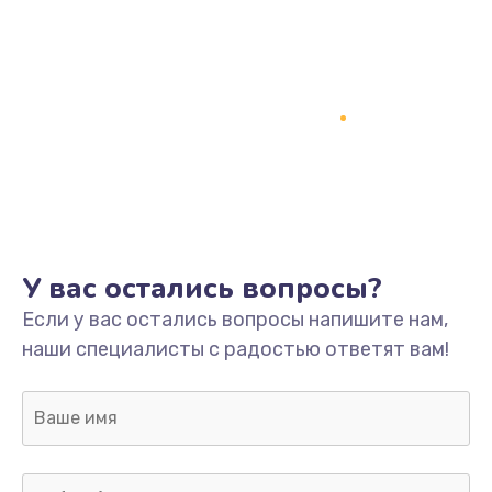
Замена процессора
1800 руб.
Заказать
Замена системы охлаждения
1500 руб.
Заказать
Замена термопасты
У вас остались вопросы?
995 руб.
Если у вас остались вопросы напишите нам,
Заказать
наши специалисты с радостью ответят вам!
Замена шлейфа матрицы
960 руб.
Заказать