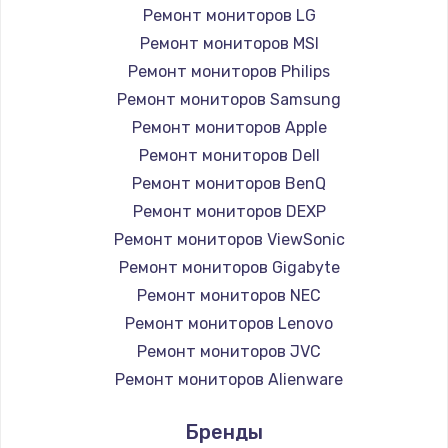
Заказать
Ремонт мониторов LG
Ремонт мониторов MSI
Ремонт петель крышки
Ремонт мониторов Philips
990 руб.
Ремонт мониторов Samsung
Заказать
Ремонт мониторов Apple
Ремонт мониторов Dell
Настройка Wi-Fi
Ремонт мониторов BenQ
1030 руб.
Ремонт мониторов DEXP
Заказать
Ремонт мониторов ViewSonic
Ремонт мониторов Gigabyte
Замена шим-контроллера
Ремонт мониторов NEC
3900 руб.
Ремонт мониторов Lenovo
Ремонт мониторов JVC
Заказать
Ремонт мониторов Alienware
Замена HDMI
Ремонт мониторов Aorus
Бренды
Ремонт мониторов Thunderobot
600 руб.