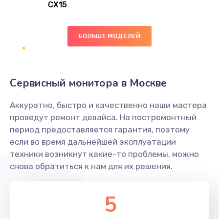
CX15
Замена вибромотора
БОЛЬШЕ МОДЕЛЕЙ
890 руб.
Заказать
Замена голосового динамика
Сервисный монитора в Москве
490 руб.
Аккуратно, быстро и качественно наши мастера
Заказать
проведут ремонт девайса. На постремонтный
период предоставляется гарантия, поэтому
Замена основной камеры
если во время дальнейшей эксплуатации
490 руб.
техники возникнут какие-то проблемы, можно
снова обратиться к нам для их решения.
Заказать
Замена элемента
5
1190 руб.