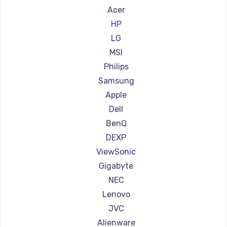
Ремонт мониторов Hisense
Acer
Заказать
Ремонт мониторов АОС
HP
Ремонт мониторов Ardor
LG
Ремонт мониторов Machenike
MSI
Ремонт мониторов iru
Philips
Ремонт мониторов Titan Army
Samsung
Ремонт мониторов iFFALCON
Apple
Ремонт мониторов Dahua
Dell
BenQ
DEXP
ViewSonic
Gigabyte
NEC
Lenovo
JVC
Alienware