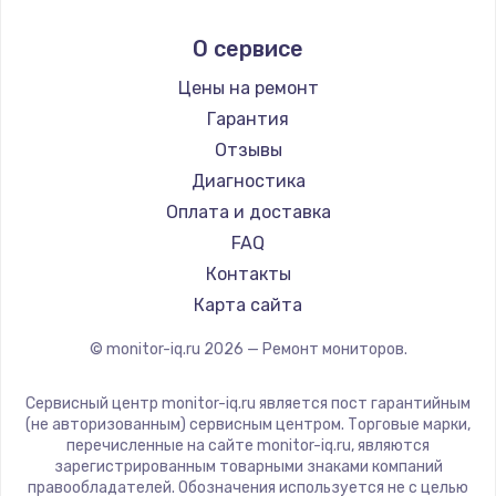
Aorus
О сервисе
Thunderobot
Hisense
Цены на ремонт
АОС
Гарантия
Ardor
Отзывы
Machenike
Диагностика
iru
Оплата и доставка
Titan Army
FAQ
iFFALCON
Контакты
Dahua
Карта сайта
© monitor-iq.ru
2026
— Ремонт мониторов.
Сервисный центр monitor-iq.ru является пост гарантийным
(не авторизованным) сервисным центром. Торговые марки,
перечисленные на сайте monitor-iq.ru, являются
зарегистрированным товарными знаками компаний
правообладателей. Обозначения используется не с целью