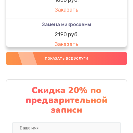
Заказать
Замена микросхемы
2190 руб.
Заказать
Замена передней камеры
ПОКАЗАТЬ ВСЕ УСЛУГИ
490 руб.
Заказать
Скидка 20% по
Замена полифонического динамика
предварительной
390 руб.
записи
Заказать
Замена разъема SIM