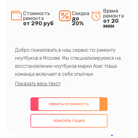
Время
Стоимость
Скидка
ремонта
до
ремонта
от 20
от 290 руб
20%
мин
Добро пожаловать в наш сервис по ремонту
ноутбуков в Москве. Мы специализируемся на
восстановлении ноутбуков марки Aser. Наша
команда включает в себя опытных
профессионалов с обширными знаниями и
многолетним опытом в данной области. Мы
предлагаем быстрый и качественный ремонт с
УЗНАТЬ СТОИМОСТЬ
использованием оригинальных компонентов, а
также гарантируем качество всех
КОНСУЛЬТАЦИЯ
проведенных работ. Наша цель - предоставить
клиентам надежное и профессиональное