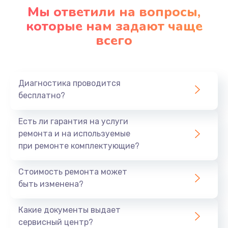
1090 руб.
Мы ответили на вопросы,
Заказать
которые нам задают чаще
всего
Ремонт подсветки
1200 руб.
Заказать
Диагностика проводится
бесплатно?
Настройка BIOS
Есть ли гарантия на услуги
930 руб.
ремонта и на используемые
Заказать
при ремонте комплектующие?
Замена SSD
Стоимость ремонта может
1045 руб.
быть изменена?
Заказать
Какие документы выдает
сервисный центр?
Восстановление данных