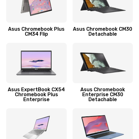
Защита гидрогелевой пленкой
1290 руб.
Заказать
Asus Chromebook Plus
Asus Chromebook CM30
CM34 Flip
Detachable
Замена экрана
1145 руб.
Заказать
Замена аккумулятора
890 руб.
Asus ExpertBook CX54
Asus Chromebook
Chromebook Plus
Enterprise CM30
Заказать
Enterprise
Detachable
Замена задней крышки
490 руб.
Заказать