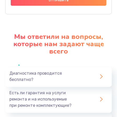
1200 руб.
Заказать
Настройка BIOS
650 руб.
Мы ответили на вопросы,
Заказать
которые нам задают чаще
всего
Замена видеочипа
2500 руб.
Заказать
Диагностика проводится
бесплатно?
Ремонт разъема питания
845 руб.
Есть ли гарантия на услуги
Заказать
ремонта и на используемые
при ремонте комплектующие?
Замена видеокарты
1890 руб.