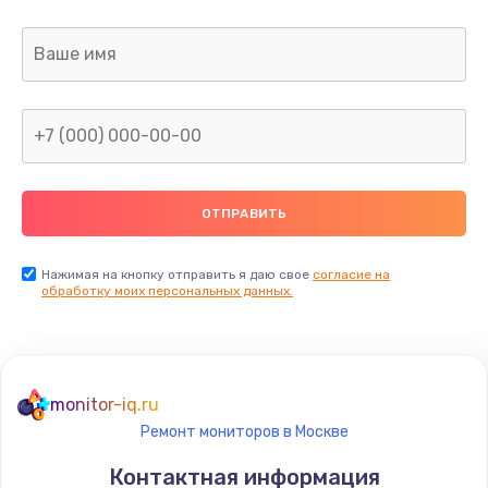
Заказать
Замена термопасты
1095 руб.
Заказать
Замена шлейфа матрицы
950 руб.
Заказать
Нажимая на кнопку отправить я даю свое
согласие на
обработку моих персональных данных.
Замена экрана
1095 руб.
Заказать
monitor-iq.ru
Ремонт мониторов в Москве
Замена северного моста
Контактная информация
1950 руб.