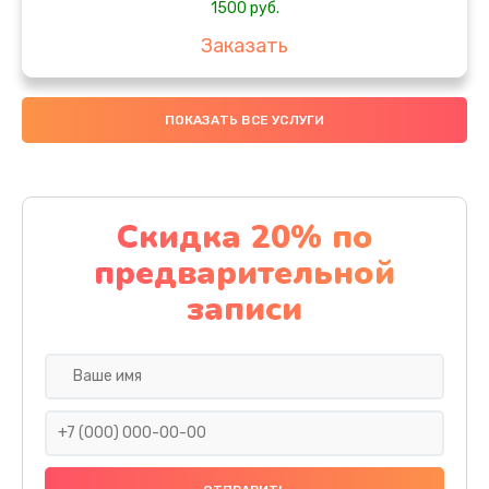
1500 руб.
Заказать
Замена южного моста
ПОКАЗАТЬ ВСЕ УСЛУГИ
1950 руб.
Заказать
Чистка от пыли
Скидка 20% по
1060 руб.
предварительной
Заказать
записи
Настройка ОС
930 руб.
Заказать
Ремонт подсветки