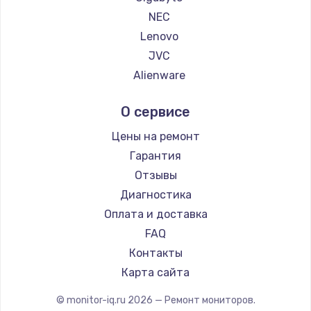
NEC
Lenovo
JVC
Alienware
Aorus
О сервисе
Thunderobot
Hisense
Цены на ремонт
АОС
Гарантия
Ardor
Отзывы
Machenike
Диагностика
iru
Оплата и доставка
Titan Army
FAQ
iFFALCON
Контакты
Dahua
Карта сайта
© monitor-iq.ru
2026
— Ремонт мониторов.