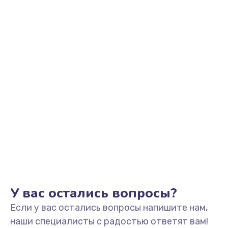
Заказать
Замена микрофона
1050 руб.
Заказать
Замена оперативной памяти
760 руб.
Заказать
Замена процессора
1545 руб.
Заказать
У вас остались вопросы?
Если у вас остались вопросы напишите нам,
Замена системы охлаждения
наши специалисты с радостью ответят вам!
1645 руб.