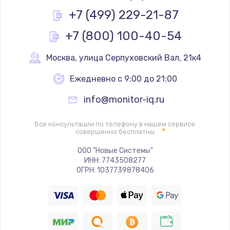
Заказать
+7 (499) 229-21-87
+7 (800) 100-40-54
Ремонт цепей питания
2500 руб.
Москва
,
 улица Серпуховский Вал, 21к4
Заказать
Ежедневно с 9:00 до 21:00
Замена жесткого диска
info@monitor-iq.ru
660 руб.
Заказать
Все консультации по телефону в нашем сервисе
совершенно бесплатны
Установка драйверов
ООО "Новые Системы"
ИНН: 7743508277
725 руб.
ОГРН: 1037739878406
Заказать
Замена вебкамеры
1400 руб.