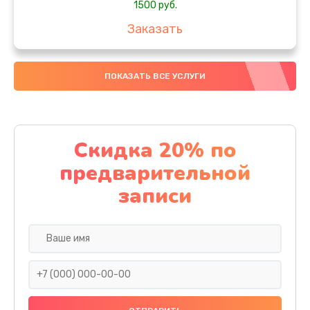
1500 руб.
Заказать
Замена южного моста
ПОКАЗАТЬ ВСЕ УСЛУГИ
1950 руб.
Заказать
Чистка от пыли
Скидка 20% по
1060 руб.
предварительной
Заказать
записи
Настройка ОС
930 руб.
Заказать
Ремонт подсветки