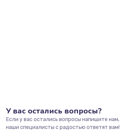
Заказать
Замена микрофона
1050 руб.
Заказать
Замена оперативной памяти
760 руб.
Заказать
Замена процессора
1545 руб.
Заказать
У вас остались вопросы?
Если у вас остались вопросы напишите нам,
Замена системы охлаждения
наши специалисты с радостью ответят вам!
1645 руб.