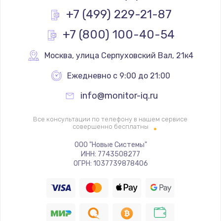
Заказать
+7 (499) 229-21-87
+7 (800) 100-40-54
Ремонт цепей питания
2500 руб.
Москва
,
 улица Серпуховский Вал, 21к4
Заказать
Ежедневно с 9:00 до 21:00
Замена жесткого диска
info@monitor-iq.ru
660 руб.
Заказать
Все консультации по телефону в нашем сервисе
совершенно бесплатны
Установка драйверов
ООО "Новые Системы"
ИНН: 7743508277
725 руб.
ОГРН: 1037739878406
Заказать
Замена вебкамеры
1400 руб.