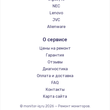
NEC
Lenovo
JVC
Alienware
Aorus
О сервисе
Thunderobot
Hisense
Цены на ремонт
АОС
Гарантия
Ardor
Отзывы
Machenike
Диагностика
iru
Оплата и доставка
Titan Army
FAQ
iFFALCON
Контакты
Dahua
Карта сайта
© monitor-iq.ru
2026
— Ремонт мониторов.