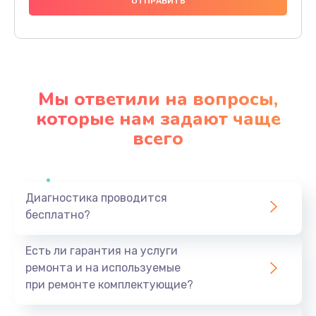
1200 руб.
Заказать
Настройка BIOS
650 руб.
Мы ответили на вопросы,
Заказать
которые нам задают чаще
всего
Замена видеочипа
2500 руб.
Заказать
Диагностика проводится
бесплатно?
Ремонт разъема питания
845 руб.
Есть ли гарантия на услуги
Заказать
ремонта и на используемые
при ремонте комплектующие?
Замена видеокарты
1890 руб.