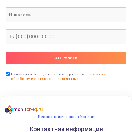
Заказать
Замена термопасты
1095 руб.
Заказать
Замена шлейфа матрицы
950 руб.
Заказать
Нажимая на кнопку отправить я даю свое
согласие на
обработку моих персональных данных.
Замена экрана
1095 руб.
Заказать
monitor-iq.ru
Ремонт мониторов в Москве
Замена северного моста
Контактная информация
1950 руб.