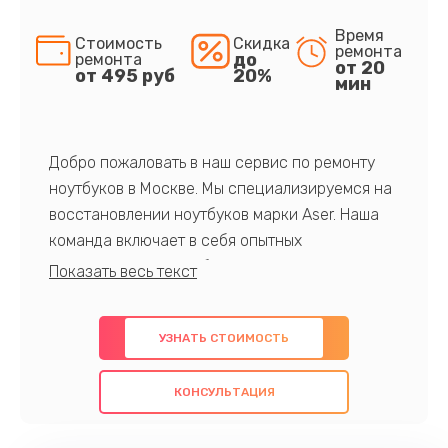
Время
Стоимость
Скидка
ремонта
до
ремонта
от 20
от 495 руб
20%
мин
Добро пожаловать в наш сервис по ремонту
ноутбуков в Москве. Мы специализируемся на
восстановлении ноутбуков марки Aser. Наша
команда включает в себя опытных
профессионалов с обширными знаниями и
многолетним опытом в данной области. Мы
предлагаем быстрый и качественный ремонт с
УЗНАТЬ СТОИМОСТЬ
использованием оригинальных компонентов, а
также гарантируем качество всех
КОНСУЛЬТАЦИЯ
проведенных работ. Наша цель - предоставить
клиентам надежное и профессиональное