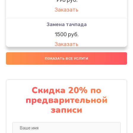
Заказать
Замена тачпада
1500 руб.
Заказать
Замена южного моста
ПОКАЗАТЬ ВСЕ УСЛУГИ
1950 руб.
Заказать
Скидка 20% по
Чистка от пыли
предварительной
1060 руб.
записи
Заказать
Настройка ОС