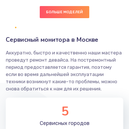
БОЛЬШЕ МОДЕЛЕЙ
Замена экрана
1095 руб.
Заказать
Сервисный монитора в Москве
Замена северного моста
Аккуратно, быстро и качественно наши мастера
1950 руб.
проведут ремонт девайса. На постремонтный
Заказать
период предоставляется гарантия, поэтому
если во время дальнейшей эксплуатации
Ремонт цепей питания
техники возникнут какие-то проблемы, можно
снова обратиться к нам для их решения.
2500 руб.
Заказать
5
Замена жесткого диска
660 руб.
Сервисных
городов