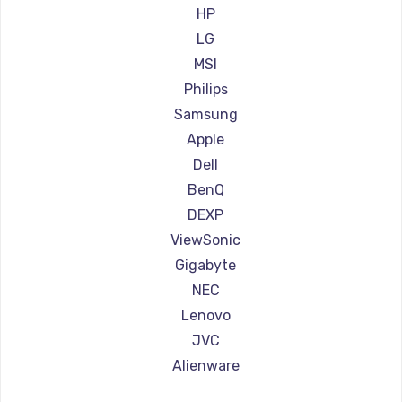
Ремонт мониторов АОС
HP
Ремонт мониторов Ardor
LG
Ремонт мониторов Machenike
MSI
Ремонт мониторов iru
Philips
Ремонт мониторов Titan Army
Samsung
Ремонт мониторов iFFALCON
Apple
Ремонт мониторов Dahua
Dell
BenQ
DEXP
ViewSonic
Gigabyte
NEC
Lenovo
JVC
Alienware
Aorus