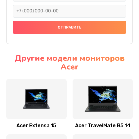
930 руб.
Заказать
Ремонт подсветки
1200 руб.
Заказать
Другие модели мониторов
Acer
Настройка BIOS
650 руб.
Заказать
Замена видеочипа
2500 руб.
Заказать
Acer Extensa 15
Acer TravelMate B5 14
Ремонт разъема питания