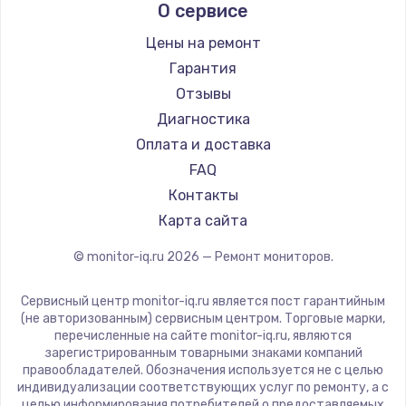
О сервисе
Thunderobot
Hisense
Цены на ремонт
АОС
Гарантия
Ardor
Отзывы
Machenike
Диагностика
iru
Оплата и доставка
Titan Army
FAQ
iFFALCON
Контакты
Dahua
Карта сайта
© monitor-iq.ru
2026
— Ремонт мониторов.
Сервисный центр monitor-iq.ru является пост гарантийным
(не авторизованным) сервисным центром. Торговые марки,
перечисленные на сайте monitor-iq.ru, являются
зарегистрированным товарными знаками компаний
правообладателей. Обозначения используется не с целью
индивидуализации соответствующих услуг по ремонту, а с
целью информирования потребителей о предоставляемых